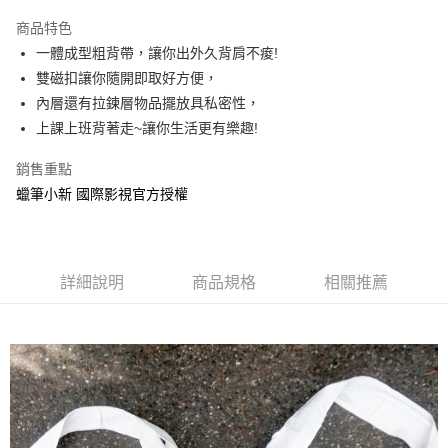
LINE Pay
商品特色
Apple Pay
一體成型粗背帶，讓你出外久背肩不痠!
雙磁扣讓你隨開即取好方便，
街口支付
內層還有拉鍊層物品擺放具私密性，
悠遊付
上課上班背著走~讓你生活更有樂趣!
AFTEE先享後付
銷售重點
相關說明
蠟筆小新 國際影視官方授權
【關於「AFTEE先享後付」】
ATM付款
AFTEE先享後付是「在收到商品之後才付款」的支付方式。 讓您購物簡單
便利好安心！
１．簡單：不需註冊會員、不需綁卡、不需儲值。
運送方式
２．便利：只要手機號碼，簡訊認證，即可結帳。
詳細說明
商品規格
相關推薦
３．安心：先確認商品／服務後，再付款。
全家付款取貨
每筆NT$60，滿NT$499(含以上)免運費
【「AFTEE先享後付」結帳流程】
１．於結帳方式選擇「AFTEE先享後付」後，將跳轉至「AFTEE先享後付」
付款後全家取貨
結帳頁面，進行簡訊認證並確認金額後，即可完成結帳。
２．訂單成立數日內，您將收到繳費通知簡訊。
每筆NT$60，滿NT$499(含以上)免運費
３．收到繳費通知簡訊後14天內，點擊此簡訊中的連結，可透過四大超商／
ATM／網路銀行／等多元方式進行付款，方視為交易完成。
7-11付款取貨
※ 請注意：結帳手續完成當下不需立刻繳費，但若您需要取消訂單，請聯絡