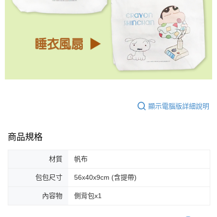
顯示電腦版詳細說明
商品規格
材質
帆布
包包尺寸
56x40x9cm (含提帶)
內容物
側背包x1