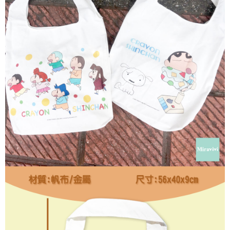
每筆NT$60，滿NT$499(含以上)免運費
購買商品的店家。未經商家同意取消之訂單仍視為有效，需透過AFTEE先享
後付繳納相關費用。
付款後7-11取貨
※ 交易是否成功請以「AFTEE先享後付 」之結帳頁面顯示為準，若有關於
是否繳費成功／繳費後需取消欲退款等相關疑問，請聯繫「AFTEE先享後付
每筆NT$60，滿NT$499(含以上)免運費
客戶支援中心」
https://netprotections.freshdesk.com/support/home
宅配
【注意事項】
１．透過由恩沛科技股份有限公司提供之「AFTEE先享後付」服務完成之交
每筆NT$120，滿NT$499(含以上)免運費
易，需依本服務之必要範圍內提供個人資料，並將交易相關給付款項請求債
權轉讓予恩沛科技股份有限公司。
海外宅配
查看運費
２．關於個人資料處理事宜，請瀏覽以下網址：
https://aftee.tw/terms/#terms3
３．未成年的使用者請事先徵得法定代理人或監護人之同意方可使用
「AFTEE先享後付」，若未經同意申辦者引起之損失，本公司不負相關責
任。
４．使用「AFTEE先享後付」時，將依據個別帳號之用戶狀況，依本公司即
時審查核予不同之上限額度；若仍有額度不足之情形，本公司將視審查結果
請求用戶進行身份認證。
５．嚴禁一人註冊多個帳號或使用他人資訊註冊。若發現惡意使用之情形，
恩沛科技股份有限公司將有權停止該用戶之使用額度並採取法律行動。