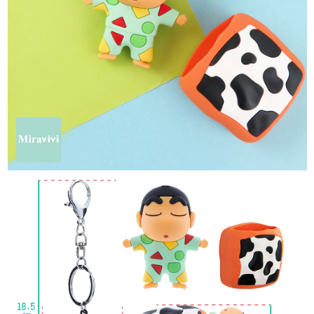
是否繳費成功／繳費後需取消欲退款等相關疑問，請聯繫「AFTEE先享後付
每筆NT$60，滿NT$499(含以上)免運費
客戶支援中心」
https://netprotections.freshdesk.com/support/home
宅配
【注意事項】
１．透過由恩沛科技股份有限公司提供之「AFTEE先享後付」服務完成之交
每筆NT$120，滿NT$499(含以上)免運費
易，需依本服務之必要範圍內提供個人資料，並將交易相關給付款項請求債
權轉讓予恩沛科技股份有限公司。
海外宅配
查看運費
２．關於個人資料處理事宜，請瀏覽以下網址：
https://aftee.tw/terms/#terms3
３．未成年的使用者請事先徵得法定代理人或監護人之同意方可使用
「AFTEE先享後付」，若未經同意申辦者引起之損失，本公司不負相關責
任。
４．使用「AFTEE先享後付」時，將依據個別帳號之用戶狀況，依本公司即
時審查核予不同之上限額度；若仍有額度不足之情形，本公司將視審查結果
請求用戶進行身份認證。
５．嚴禁一人註冊多個帳號或使用他人資訊註冊。若發現惡意使用之情形，
恩沛科技股份有限公司將有權停止該用戶之使用額度並採取法律行動。