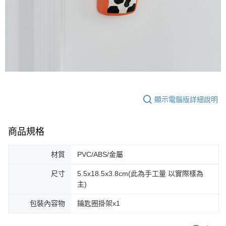
顯示電腦版詳細說明
商品規格
材質
PVC/ABS/金屬
尺寸
5.5x18.5x3.8cm(此為手工量 以實際樣為
主)
包裝內容物
鑰匙圈掛架x1