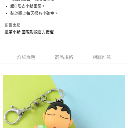
超Q睡衣小新圖案，
街口支付
黏於牆上每天都有小確幸。
悠遊付
銷售重點
AFTEE先享後付
蠟筆小新 國際影視官方授權
相關說明
【關於「AFTEE先享後付」】
ATM付款
AFTEE先享後付是「在收到商品之後才付款」的支付方式。 讓您購物簡單
便利好安心！
詳細說明
商品規格
相關推薦
１．簡單：不需註冊會員、不需綁卡、不需儲值。
運送方式
２．便利：只要手機號碼，簡訊認證，即可結帳。
３．安心：先確認商品／服務後，再付款。
全家付款取貨
每筆NT$60，滿NT$499(含以上)免運費
【「AFTEE先享後付」結帳流程】
１．於結帳方式選擇「AFTEE先享後付」後，將跳轉至「AFTEE先享後付」
付款後全家取貨
結帳頁面，進行簡訊認證並確認金額後，即可完成結帳。
２．訂單成立數日內，您將收到繳費通知簡訊。
每筆NT$60，滿NT$499(含以上)免運費
３．收到繳費通知簡訊後14天內，點擊此簡訊中的連結，可透過四大超商／
ATM／網路銀行／等多元方式進行付款，方視為交易完成。
7-11付款取貨
※ 請注意：結帳手續完成當下不需立刻繳費，但若您需要取消訂單，請聯絡
每筆NT$60，滿NT$499(含以上)免運費
購買商品的店家。未經商家同意取消之訂單仍視為有效，需透過AFTEE先享
後付繳納相關費用。
付款後7-11取貨
※ 交易是否成功請以「AFTEE先享後付 」之結帳頁面顯示為準，若有關於