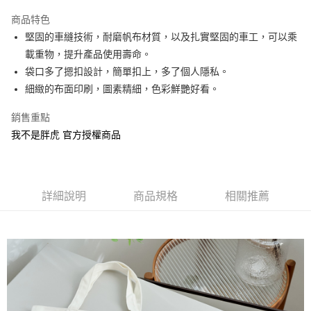
LINE Pay
商品特色
Apple Pay
堅固的車縫技術，耐磨帆布材質，以及扎實堅固的車工，可以乘
載重物，提升產品使用壽命。
街口支付
袋口多了摁扣設計，簡單扣上，多了個人隱私。
悠遊付
細緻的布面印刷，圖素精細，色彩鮮艷好看。
AFTEE先享後付
銷售重點
相關說明
我不是胖虎 官方授權商品
【關於「AFTEE先享後付」】
ATM付款
AFTEE先享後付是「在收到商品之後才付款」的支付方式。 讓您購物簡單
便利好安心！
１．簡單：不需註冊會員、不需綁卡、不需儲值。
運送方式
２．便利：只要手機號碼，簡訊認證，即可結帳。
詳細說明
商品規格
相關推薦
３．安心：先確認商品／服務後，再付款。
全家付款取貨
每筆NT$60，滿NT$499(含以上)免運費
【「AFTEE先享後付」結帳流程】
１．於結帳方式選擇「AFTEE先享後付」後，將跳轉至「AFTEE先享後付」
付款後全家取貨
結帳頁面，進行簡訊認證並確認金額後，即可完成結帳。
２．訂單成立數日內，您將收到繳費通知簡訊。
每筆NT$60，滿NT$499(含以上)免運費
３．收到繳費通知簡訊後14天內，點擊此簡訊中的連結，可透過四大超商／
ATM／網路銀行／等多元方式進行付款，方視為交易完成。
7-11付款取貨
※ 請注意：結帳手續完成當下不需立刻繳費，但若您需要取消訂單，請聯絡