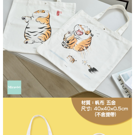
每筆NT$60，滿NT$499(含以上)免運費
購買商品的店家。未經商家同意取消之訂單仍視為有效，需透過AFTEE先享
後付繳納相關費用。
付款後7-11取貨
※ 交易是否成功請以「AFTEE先享後付 」之結帳頁面顯示為準，若有關於
是否繳費成功／繳費後需取消欲退款等相關疑問，請聯繫「AFTEE先享後付
每筆NT$60，滿NT$499(含以上)免運費
客戶支援中心」
https://netprotections.freshdesk.com/support/home
宅配
【注意事項】
１．透過由恩沛科技股份有限公司提供之「AFTEE先享後付」服務完成之交
每筆NT$120，滿NT$499(含以上)免運費
易，需依本服務之必要範圍內提供個人資料，並將交易相關給付款項請求債
權轉讓予恩沛科技股份有限公司。
海外宅配
查看運費
２．關於個人資料處理事宜，請瀏覽以下網址：
https://aftee.tw/terms/#terms3
３．未成年的使用者請事先徵得法定代理人或監護人之同意方可使用
「AFTEE先享後付」，若未經同意申辦者引起之損失，本公司不負相關責
任。
４．使用「AFTEE先享後付」時，將依據個別帳號之用戶狀況，依本公司即
時審查核予不同之上限額度；若仍有額度不足之情形，本公司將視審查結果
請求用戶進行身份認證。
５．嚴禁一人註冊多個帳號或使用他人資訊註冊。若發現惡意使用之情形，
恩沛科技股份有限公司將有權停止該用戶之使用額度並採取法律行動。