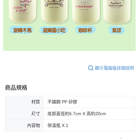
顯示電腦版詳細說明
商品規格
材質
不鏽鋼 PP 矽膠
尺寸
底部直徑約6.7cm X 高約20cm
內容物
保溫瓶 X 1