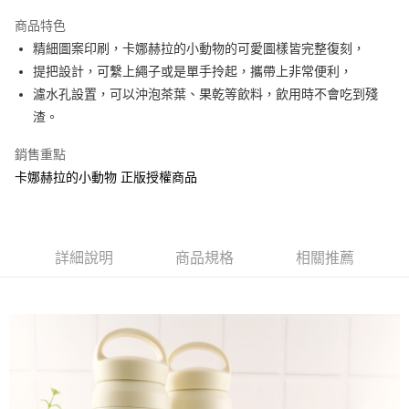
LINE Pay
商品特色
Apple Pay
精細圖案印刷，卡娜赫拉的小動物的可愛圖樣皆完整復刻，
提把設計，可繫上繩子或是單手拎起，攜帶上非常便利，
街口支付
濾水孔設置，可以沖泡茶葉、果乾等飲料，飲用時不會吃到殘
悠遊付
渣。
AFTEE先享後付
銷售重點
相關說明
卡娜赫拉的小動物 正版授權商品
【關於「AFTEE先享後付」】
ATM付款
AFTEE先享後付是「在收到商品之後才付款」的支付方式。 讓您購物簡單
便利好安心！
１．簡單：不需註冊會員、不需綁卡、不需儲值。
運送方式
２．便利：只要手機號碼，簡訊認證，即可結帳。
詳細說明
商品規格
相關推薦
３．安心：先確認商品／服務後，再付款。
全家付款取貨
每筆NT$60，滿NT$499(含以上)免運費
【「AFTEE先享後付」結帳流程】
１．於結帳方式選擇「AFTEE先享後付」後，將跳轉至「AFTEE先享後付」
付款後全家取貨
結帳頁面，進行簡訊認證並確認金額後，即可完成結帳。
２．訂單成立數日內，您將收到繳費通知簡訊。
每筆NT$60，滿NT$499(含以上)免運費
３．收到繳費通知簡訊後14天內，點擊此簡訊中的連結，可透過四大超商／
ATM／網路銀行／等多元方式進行付款，方視為交易完成。
7-11付款取貨
※ 請注意：結帳手續完成當下不需立刻繳費，但若您需要取消訂單，請聯絡