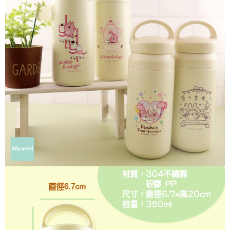
每筆NT$60，滿NT$499(含以上)免運費
購買商品的店家。未經商家同意取消之訂單仍視為有效，需透過AFTEE先享
後付繳納相關費用。
付款後7-11取貨
※ 交易是否成功請以「AFTEE先享後付 」之結帳頁面顯示為準，若有關於
是否繳費成功／繳費後需取消欲退款等相關疑問，請聯繫「AFTEE先享後付
每筆NT$60，滿NT$499(含以上)免運費
客戶支援中心」
https://netprotections.freshdesk.com/support/home
宅配
【注意事項】
１．透過由恩沛科技股份有限公司提供之「AFTEE先享後付」服務完成之交
每筆NT$120，滿NT$499(含以上)免運費
易，需依本服務之必要範圍內提供個人資料，並將交易相關給付款項請求債
權轉讓予恩沛科技股份有限公司。
海外宅配
查看運費
２．關於個人資料處理事宜，請瀏覽以下網址：
https://aftee.tw/terms/#terms3
３．未成年的使用者請事先徵得法定代理人或監護人之同意方可使用
「AFTEE先享後付」，若未經同意申辦者引起之損失，本公司不負相關責
任。
４．使用「AFTEE先享後付」時，將依據個別帳號之用戶狀況，依本公司即
時審查核予不同之上限額度；若仍有額度不足之情形，本公司將視審查結果
請求用戶進行身份認證。
５．嚴禁一人註冊多個帳號或使用他人資訊註冊。若發現惡意使用之情形，
恩沛科技股份有限公司將有權停止該用戶之使用額度並採取法律行動。