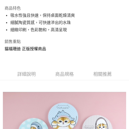
LINE Pay
商品特色
Apple Pay
吸水性強且快速，保持桌面乾燥清爽
細膩陶瓷質感，可快速滲出的水珠
街口支付
細緻印刷，色彩飽和，高清呈現
悠遊付
銷售重點
AFTEE先享後付
貓福珊迪 正版授權商品
相關說明
【關於「AFTEE先享後付」】
ATM付款
AFTEE先享後付是「在收到商品之後才付款」的支付方式。 讓您購物簡單
便利好安心！
詳細說明
商品規格
相關推薦
１．簡單：不需註冊會員、不需綁卡、不需儲值。
運送方式
２．便利：只要手機號碼，簡訊認證，即可結帳。
３．安心：先確認商品／服務後，再付款。
全家付款取貨
每筆NT$60，滿NT$499(含以上)免運費
【「AFTEE先享後付」結帳流程】
１．於結帳方式選擇「AFTEE先享後付」後，將跳轉至「AFTEE先享後付」
付款後全家取貨
結帳頁面，進行簡訊認證並確認金額後，即可完成結帳。
２．訂單成立數日內，您將收到繳費通知簡訊。
每筆NT$60，滿NT$499(含以上)免運費
３．收到繳費通知簡訊後14天內，點擊此簡訊中的連結，可透過四大超商／
ATM／網路銀行／等多元方式進行付款，方視為交易完成。
7-11付款取貨
※ 請注意：結帳手續完成當下不需立刻繳費，但若您需要取消訂單，請聯絡