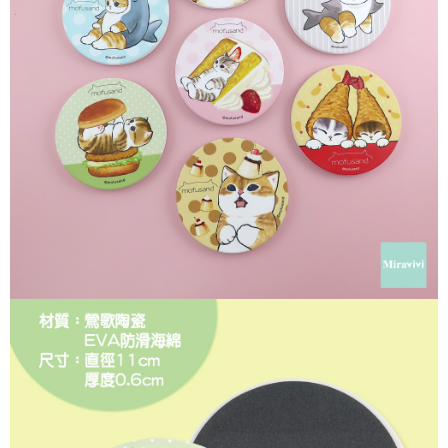
每筆NT$60，滿NT$499(含以上)免運費
購買商品的店家。未經商家同意取消之訂單仍視為有效，需透過AFTEE先享
後付繳納相關費用。
付款後7-11取貨
※ 交易是否成功請以「AFTEE先享後付 」之結帳頁面顯示為準，若有關於
是否繳費成功／繳費後需取消欲退款等相關疑問，請聯繫「AFTEE先享後付
每筆NT$60，滿NT$499(含以上)免運費
客戶支援中心」
https://netprotections.freshdesk.com/support/home
宅配
【注意事項】
１．透過由恩沛科技股份有限公司提供之「AFTEE先享後付」服務完成之交
每筆NT$120，滿NT$499(含以上)免運費
易，需依本服務之必要範圍內提供個人資料，並將交易相關給付款項請求債
權轉讓予恩沛科技股份有限公司。
海外宅配
查看運費
２．關於個人資料處理事宜，請瀏覽以下網址：
https://aftee.tw/terms/#terms3
３．未成年的使用者請事先徵得法定代理人或監護人之同意方可使用
「AFTEE先享後付」，若未經同意申辦者引起之損失，本公司不負相關責
任。
４．使用「AFTEE先享後付」時，將依據個別帳號之用戶狀況，依本公司即
時審查核予不同之上限額度；若仍有額度不足之情形，本公司將視審查結果
請求用戶進行身份認證。
５．嚴禁一人註冊多個帳號或使用他人資訊註冊。若發現惡意使用之情形，
恩沛科技股份有限公司將有權停止該用戶之使用額度並採取法律行動。