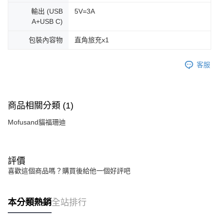
輸出 (USB
5V=3A
A+USB C)
包裝內容物
直角旅充x1
客服
商品相關分類 (1)
Mofusand貓福珊迪
評價
喜歡這個商品嗎？購買後給他一個好評吧
本分類熱銷
全站排行