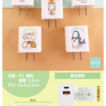
每筆NT$60，滿NT$499(含以上)免運費
購買商品的店家。未經商家同意取消之訂單仍視為有效，需透過AFTEE先享
後付繳納相關費用。
付款後7-11取貨
※ 交易是否成功請以「AFTEE先享後付 」之結帳頁面顯示為準，若有關於
是否繳費成功／繳費後需取消欲退款等相關疑問，請聯繫「AFTEE先享後付
每筆NT$60，滿NT$499(含以上)免運費
客戶支援中心」
https://netprotections.freshdesk.com/support/home
宅配
【注意事項】
１．透過由恩沛科技股份有限公司提供之「AFTEE先享後付」服務完成之交
每筆NT$120，滿NT$499(含以上)免運費
易，需依本服務之必要範圍內提供個人資料，並將交易相關給付款項請求債
權轉讓予恩沛科技股份有限公司。
海外宅配
查看運費
２．關於個人資料處理事宜，請瀏覽以下網址：
https://aftee.tw/terms/#terms3
３．未成年的使用者請事先徵得法定代理人或監護人之同意方可使用
「AFTEE先享後付」，若未經同意申辦者引起之損失，本公司不負相關責
任。
４．使用「AFTEE先享後付」時，將依據個別帳號之用戶狀況，依本公司即
時審查核予不同之上限額度；若仍有額度不足之情形，本公司將視審查結果
請求用戶進行身份認證。
５．嚴禁一人註冊多個帳號或使用他人資訊註冊。若發現惡意使用之情形，
恩沛科技股份有限公司將有權停止該用戶之使用額度並採取法律行動。