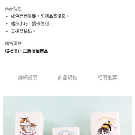
LINE Pay
商品特色
Apple Pay
成色亮麗鮮艷，印刷品質優良，
體積小巧，攜帶便利，
街口支付
支援雙輸出。
悠遊付
銷售重點
AFTEE先享後付
貓福珊迪 正版授權商品
相關說明
【關於「AFTEE先享後付」】
ATM付款
AFTEE先享後付是「在收到商品之後才付款」的支付方式。 讓您購物簡單
便利好安心！
詳細說明
商品規格
相關推薦
１．簡單：不需註冊會員、不需綁卡、不需儲值。
運送方式
２．便利：只要手機號碼，簡訊認證，即可結帳。
３．安心：先確認商品／服務後，再付款。
全家付款取貨
每筆NT$60，滿NT$499(含以上)免運費
【「AFTEE先享後付」結帳流程】
１．於結帳方式選擇「AFTEE先享後付」後，將跳轉至「AFTEE先享後付」
付款後全家取貨
結帳頁面，進行簡訊認證並確認金額後，即可完成結帳。
２．訂單成立數日內，您將收到繳費通知簡訊。
每筆NT$60，滿NT$499(含以上)免運費
３．收到繳費通知簡訊後14天內，點擊此簡訊中的連結，可透過四大超商／
ATM／網路銀行／等多元方式進行付款，方視為交易完成。
7-11付款取貨
※ 請注意：結帳手續完成當下不需立刻繳費，但若您需要取消訂單，請聯絡