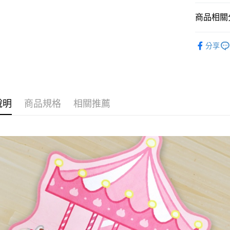
AFTEE先
相關說明
商品相關分
【關於「A
ATM付款
AFTEE
Kanahe
便利好安
分享
１．簡單
２．便利
運送方式
３．安心
全家付款
【「AFT
每筆NT$6
１．於結帳
說明
商品規格
相關推薦
付」結帳
付款後全
２．訂單
３．收到繳
每筆NT$6
／ATM／
※ 請注意
7-11付款
絡購買商品
先享後付
每筆NT$6
※ 交易是
是否繳費成
付款後7-1
付客戶支
每筆NT$6
【注意事
宅配
１．透過由
交易，需