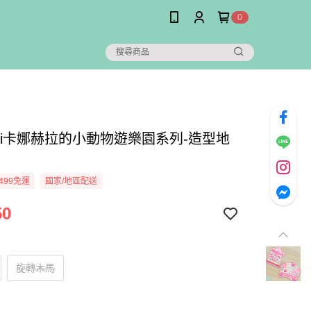
0
hei卡娜赫拉的小動物遊樂園系列-造型地
499免運
國家/地區配送
50
旋轉木馬