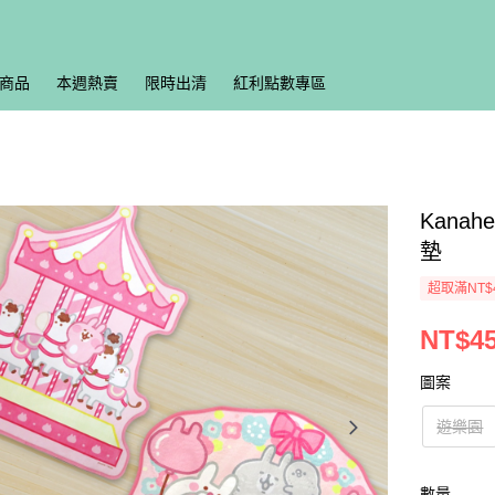
商品
本週熱賣
限時出清
紅利點數專區
Kana
墊
超取滿NT$
NT$4
圖案
遊樂園
數量