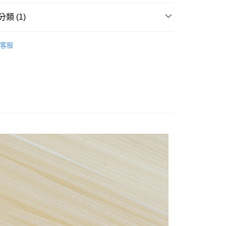
享後付
類 (1)
FTEE先享後付」】
先享後付是「在收到商品之後才付款」的支付方式。 讓您購物簡單
i卡娜赫拉的小動物
心！
客服
：不需註冊會員、不需綁卡、不需儲值。
：只要手機號碼，簡訊認證，即可結帳。
：先確認商品／服務後，再付款。
取貨
EE先享後付」結帳流程】
0，滿NT$499(含以上)免運費
方式選擇「AFTEE先享後付」後，將跳轉至「AFTEE先享後
頁面，進行簡訊認證並確認金額後，即可完成結帳。
家取貨
成立數日內，您將收到繳費通知簡訊。
費通知簡訊後14天內，點擊此簡訊中的連結，可透過四大超商
0，滿NT$499(含以上)免運費
網路銀行／等多元方式進行付款，方視為交易完成。
：結帳手續完成當下不需立刻繳費，但若您需要取消訂單，請聯
取貨
的店家。未經商家同意取消之訂單仍視為有效，需透過AFTEE
繳納相關費用。
0，滿NT$499(含以上)免運費
否成功請以「AFTEE先享後付 」之結帳頁面顯示為準，若有關於
功／繳費後需取消欲退款等相關疑問，請聯繫「AFTEE先享後
1取貨
援中心」
https://netprotections.freshdesk.com/support/home
0，滿NT$499(含以上)免運費
項】
恩沛科技股份有限公司提供之「AFTEE先享後付」服務完成之
依本服務之必要範圍內提供個人資料，並將交易相關給付款項請