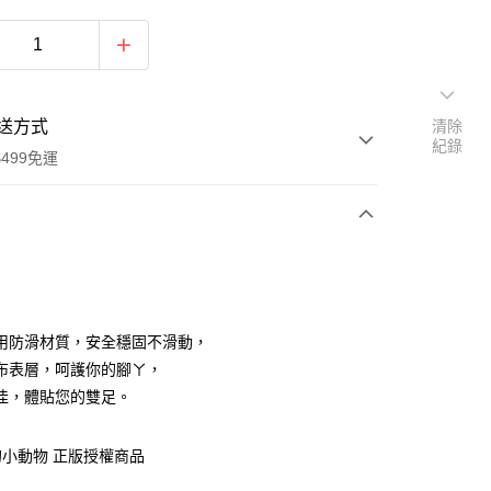
送方式
清除
紀錄
499免運
次付款
付款
用防滑材質，安全穩固不滑動，
布表層，呵護你的腳ㄚ，
佳，體貼您的雙足。
小動物 正版授權商品