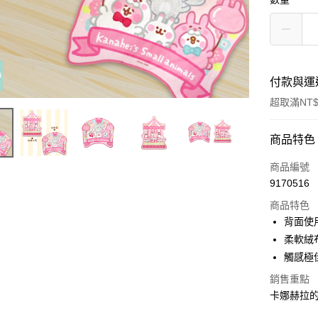
付款與運
超取滿NT$
付款方式
商品特色
信用卡一
商品編號
9170516
超商取貨
商品特色
LINE Pay
背面使
柔軟絨
Apple Pay
觸感極
街口支付
銷售重點
卡娜赫拉的
悠遊付