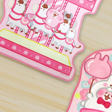
每筆NT$1
求債權轉
２．關於
海外宅配
https://aft
３．未成
「AFTE
任。
４．使用「
即時審查
結果請求
５．嚴禁
形，恩沛
動。