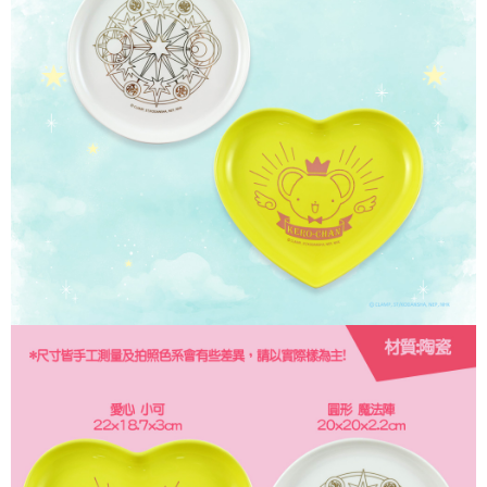
每筆NT$60，滿NT$499(含以上)免運費
購買商品的店家。未經商家同意取消之訂單仍視為有效，需透過AFTEE先享
後付繳納相關費用。
付款後7-11取貨
※ 交易是否成功請以「AFTEE先享後付 」之結帳頁面顯示為準，若有關於
是否繳費成功／繳費後需取消欲退款等相關疑問，請聯繫「AFTEE先享後付
每筆NT$60，滿NT$499(含以上)免運費
客戶支援中心」
https://netprotections.freshdesk.com/support/home
宅配
【注意事項】
１．透過由恩沛科技股份有限公司提供之「AFTEE先享後付」服務完成之交
每筆NT$120，滿NT$499(含以上)免運費
易，需依本服務之必要範圍內提供個人資料，並將交易相關給付款項請求債
權轉讓予恩沛科技股份有限公司。
海外宅配
查看運費
２．關於個人資料處理事宜，請瀏覽以下網址：
https://aftee.tw/terms/#terms3
３．未成年的使用者請事先徵得法定代理人或監護人之同意方可使用
「AFTEE先享後付」，若未經同意申辦者引起之損失，本公司不負相關責
任。
４．使用「AFTEE先享後付」時，將依據個別帳號之用戶狀況，依本公司即
時審查核予不同之上限額度；若仍有額度不足之情形，本公司將視審查結果
請求用戶進行身份認證。
５．嚴禁一人註冊多個帳號或使用他人資訊註冊。若發現惡意使用之情形，
恩沛科技股份有限公司將有權停止該用戶之使用額度並採取法律行動。