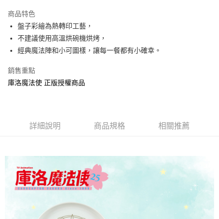
LINE Pay
商品特色
Apple Pay
盤子彩繪為熱轉印工藝，
不建議使用高溫烘碗機烘烤，
街口支付
經典魔法陣和小可圖樣，讓每一餐都有小確幸。
悠遊付
銷售重點
AFTEE先享後付
庫洛魔法使 正版授權商品
相關說明
【關於「AFTEE先享後付」】
ATM付款
AFTEE先享後付是「在收到商品之後才付款」的支付方式。 讓您購物簡單
便利好安心！
詳細說明
商品規格
相關推薦
１．簡單：不需註冊會員、不需綁卡、不需儲值。
運送方式
２．便利：只要手機號碼，簡訊認證，即可結帳。
３．安心：先確認商品／服務後，再付款。
全家付款取貨
每筆NT$60，滿NT$499(含以上)免運費
【「AFTEE先享後付」結帳流程】
１．於結帳方式選擇「AFTEE先享後付」後，將跳轉至「AFTEE先享後付」
付款後全家取貨
結帳頁面，進行簡訊認證並確認金額後，即可完成結帳。
２．訂單成立數日內，您將收到繳費通知簡訊。
每筆NT$60，滿NT$499(含以上)免運費
３．收到繳費通知簡訊後14天內，點擊此簡訊中的連結，可透過四大超商／
ATM／網路銀行／等多元方式進行付款，方視為交易完成。
7-11付款取貨
※ 請注意：結帳手續完成當下不需立刻繳費，但若您需要取消訂單，請聯絡