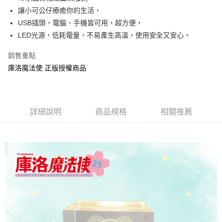
讓小可公仔療癒你的生活，
街口支付
USB插頭，電腦、手機皆可用，超方便，
悠遊付
LED光源，低耗電量，不易產生高溫，使用安全又安心。
AFTEE先享後付
銷售重點
相關說明
庫洛魔法使 正版授權商品
【關於「AFTEE先享後付」】
ATM付款
AFTEE先享後付是「在收到商品之後才付款」的支付方式。 讓您購物簡單
便利好安心！
１．簡單：不需註冊會員、不需綁卡、不需儲值。
運送方式
２．便利：只要手機號碼，簡訊認證，即可結帳。
詳細說明
商品規格
相關推薦
３．安心：先確認商品／服務後，再付款。
全家付款取貨
每筆NT$60，滿NT$499(含以上)免運費
【「AFTEE先享後付」結帳流程】
１．於結帳方式選擇「AFTEE先享後付」後，將跳轉至「AFTEE先享後付」
付款後全家取貨
結帳頁面，進行簡訊認證並確認金額後，即可完成結帳。
２．訂單成立數日內，您將收到繳費通知簡訊。
每筆NT$60，滿NT$499(含以上)免運費
３．收到繳費通知簡訊後14天內，點擊此簡訊中的連結，可透過四大超商／
ATM／網路銀行／等多元方式進行付款，方視為交易完成。
7-11付款取貨
※ 請注意：結帳手續完成當下不需立刻繳費，但若您需要取消訂單，請聯絡
每筆NT$60，滿NT$499(含以上)免運費
購買商品的店家。未經商家同意取消之訂單仍視為有效，需透過AFTEE先享
後付繳納相關費用。
付款後7-11取貨
※ 交易是否成功請以「AFTEE先享後付 」之結帳頁面顯示為準，若有關於