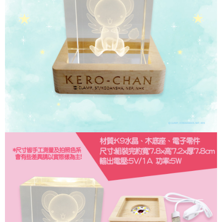
是否繳費成功／繳費後需取消欲退款等相關疑問，請聯繫「AFTEE先享後付
每筆NT$60，滿NT$499(含以上)免運費
客戶支援中心」
https://netprotections.freshdesk.com/support/home
宅配
【注意事項】
１．透過由恩沛科技股份有限公司提供之「AFTEE先享後付」服務完成之交
每筆NT$120，滿NT$499(含以上)免運費
易，需依本服務之必要範圍內提供個人資料，並將交易相關給付款項請求債
權轉讓予恩沛科技股份有限公司。
海外宅配
查看運費
２．關於個人資料處理事宜，請瀏覽以下網址：
https://aftee.tw/terms/#terms3
３．未成年的使用者請事先徵得法定代理人或監護人之同意方可使用
「AFTEE先享後付」，若未經同意申辦者引起之損失，本公司不負相關責
任。
４．使用「AFTEE先享後付」時，將依據個別帳號之用戶狀況，依本公司即
時審查核予不同之上限額度；若仍有額度不足之情形，本公司將視審查結果
請求用戶進行身份認證。
５．嚴禁一人註冊多個帳號或使用他人資訊註冊。若發現惡意使用之情形，
恩沛科技股份有限公司將有權停止該用戶之使用額度並採取法律行動。