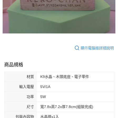
顯示電腦版詳細說明
商品規格
材質
K9水晶、木頭底座、電子零件
輸入電壓
5V/1A
功率
5W
尺寸
寬7.8x高7.2x厚7.8cm(組裝完成)
包裝內容物
水晶燈x1入