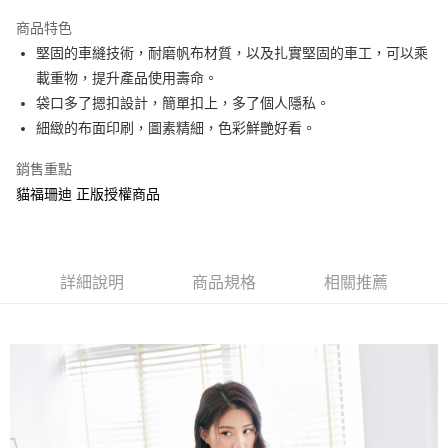
LINE Pay
商品特色
Apple Pay
堅固的車縫技術，耐磨帆布材質，以及扎實堅固的車工，可以乘
載重物，提升產品使用壽命。
街口支付
袋口多了摁扣設計，簡單扣上，多了個人隱私。
悠遊付
細緻的布面印刷，圖素精細，色彩鮮艷好看。
AFTEE先享後付
銷售重點
相關說明
貓福珊迪 正版授權商品
【關於「AFTEE先享後付」】
ATM付款
AFTEE先享後付是「在收到商品之後才付款」的支付方式。 讓您購物簡單
便利好安心！
１．簡單：不需註冊會員、不需綁卡、不需儲值。
運送方式
２．便利：只要手機號碼，簡訊認證，即可結帳。
詳細說明
商品規格
相關推薦
３．安心：先確認商品／服務後，再付款。
全家付款取貨
每筆NT$60，滿NT$499(含以上)免運費
【「AFTEE先享後付」結帳流程】
１．於結帳方式選擇「AFTEE先享後付」後，將跳轉至「AFTEE先享後付」
付款後全家取貨
結帳頁面，進行簡訊認證並確認金額後，即可完成結帳。
２．訂單成立數日內，您將收到繳費通知簡訊。
每筆NT$60，滿NT$499(含以上)免運費
３．收到繳費通知簡訊後14天內，點擊此簡訊中的連結，可透過四大超商／
ATM／網路銀行／等多元方式進行付款，方視為交易完成。
7-11付款取貨
※ 請注意：結帳手續完成當下不需立刻繳費，但若您需要取消訂單，請聯絡