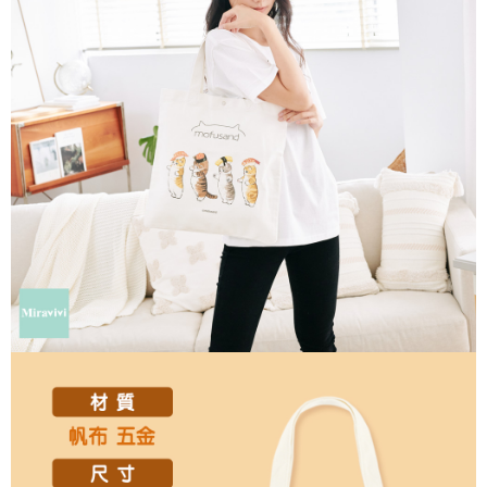
每筆NT$60，滿NT$499(含以上)免運費
購買商品的店家。未經商家同意取消之訂單仍視為有效，需透過AFTEE先享
後付繳納相關費用。
付款後7-11取貨
※ 交易是否成功請以「AFTEE先享後付 」之結帳頁面顯示為準，若有關於
是否繳費成功／繳費後需取消欲退款等相關疑問，請聯繫「AFTEE先享後付
每筆NT$60，滿NT$499(含以上)免運費
客戶支援中心」
https://netprotections.freshdesk.com/support/home
宅配
【注意事項】
１．透過由恩沛科技股份有限公司提供之「AFTEE先享後付」服務完成之交
每筆NT$120，滿NT$499(含以上)免運費
易，需依本服務之必要範圍內提供個人資料，並將交易相關給付款項請求債
權轉讓予恩沛科技股份有限公司。
海外宅配
查看運費
２．關於個人資料處理事宜，請瀏覽以下網址：
https://aftee.tw/terms/#terms3
３．未成年的使用者請事先徵得法定代理人或監護人之同意方可使用
「AFTEE先享後付」，若未經同意申辦者引起之損失，本公司不負相關責
任。
４．使用「AFTEE先享後付」時，將依據個別帳號之用戶狀況，依本公司即
時審查核予不同之上限額度；若仍有額度不足之情形，本公司將視審查結果
請求用戶進行身份認證。
５．嚴禁一人註冊多個帳號或使用他人資訊註冊。若發現惡意使用之情形，
恩沛科技股份有限公司將有權停止該用戶之使用額度並採取法律行動。