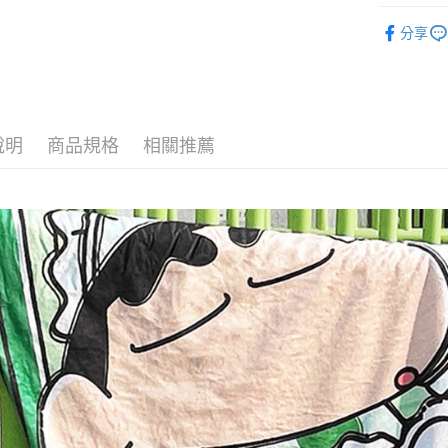
便利好安
蠟筆小新
１．簡單
分享
２．便利
運送方式
３．安心
全家付款
【「AFT
每筆NT$6
１．於結帳
付」結帳
說明
商品規格
相關推薦
付款後全
２．訂單
３．收到繳
每筆NT$6
／ATM／
※ 請注意
7-11付款
絡購買商品
先享後付
每筆NT$6
※ 交易是
是否繳費成
付款後7-1
付客戶支
每筆NT$6
【注意事
宅配
１．透過由
交易，需
每筆NT$1
求債權轉
２．關於
海外宅配
https://aft
３．未成