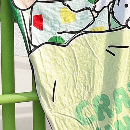
「AFTE
任。
４．使用「
即時審查
結果請求
５．嚴禁
形，恩沛
動。