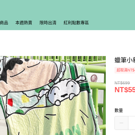
商品
本週熱賣
限時出清
紅利點數專區
蠟筆小
超取滿NT$
NT$699
NT$5
數量