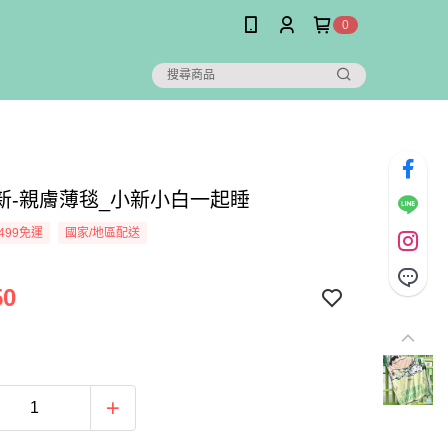
0
新-親膚薄毯_小新小白一起睡
499免運
國家/地區配送
50