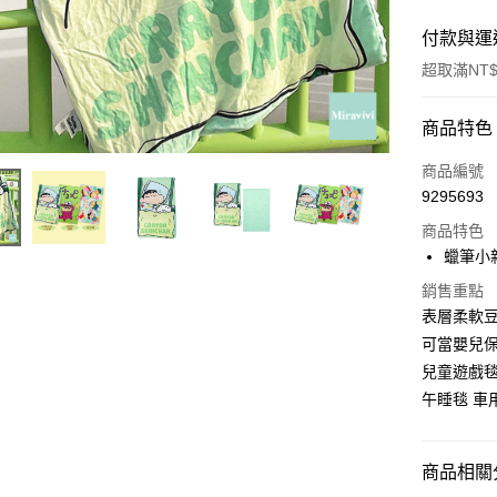
付款與運
超取滿NT$
付款方式
商品特色
信用卡一
商品編號
9295693
超商取貨
商品特色
LINE Pay
蠟筆小
Apple Pay
銷售重點
表層柔軟
街口支付
可當嬰兒保
兒童遊戲毯
悠遊付
午睡毯 車
AFTEE先
相關說明
【關於「A
商品相關分
ATM付款
AFTEE