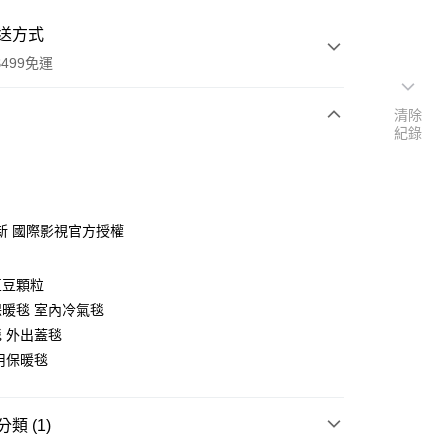
送方式
499免運
清除
紀錄
次付款
付款
新 國際影視官方授權
豆豆顆粒
暖毯 室內冷氣毯
 外出蓋毯
用保暖毯
享後付
FTEE先享後付」】
類 (1)
先享後付是「在收到商品之後才付款」的支付方式。 讓您購物簡單