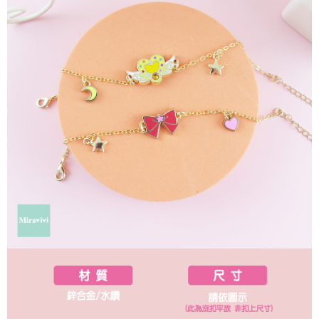
每筆NT$60，滿NT$499(含以上)免運費
購買商品的店家。未經商家同意取消之訂單仍視為有效，需透過AFTEE先享
後付繳納相關費用。
付款後7-11取貨
※ 交易是否成功請以「AFTEE先享後付 」之結帳頁面顯示為準，若有關於
是否繳費成功／繳費後需取消欲退款等相關疑問，請聯繫「AFTEE先享後付
每筆NT$60，滿NT$499(含以上)免運費
客戶支援中心」
https://netprotections.freshdesk.com/support/home
宅配
【注意事項】
１．透過由恩沛科技股份有限公司提供之「AFTEE先享後付」服務完成之交
每筆NT$120，滿NT$499(含以上)免運費
易，需依本服務之必要範圍內提供個人資料，並將交易相關給付款項請求債
權轉讓予恩沛科技股份有限公司。
海外宅配
查看運費
２．關於個人資料處理事宜，請瀏覽以下網址：
https://aftee.tw/terms/#terms3
３．未成年的使用者請事先徵得法定代理人或監護人之同意方可使用
「AFTEE先享後付」，若未經同意申辦者引起之損失，本公司不負相關責
任。
４．使用「AFTEE先享後付」時，將依據個別帳號之用戶狀況，依本公司即
時審查核予不同之上限額度；若仍有額度不足之情形，本公司將視審查結果
請求用戶進行身份認證。
５．嚴禁一人註冊多個帳號或使用他人資訊註冊。若發現惡意使用之情形，
恩沛科技股份有限公司將有權停止該用戶之使用額度並採取法律行動。