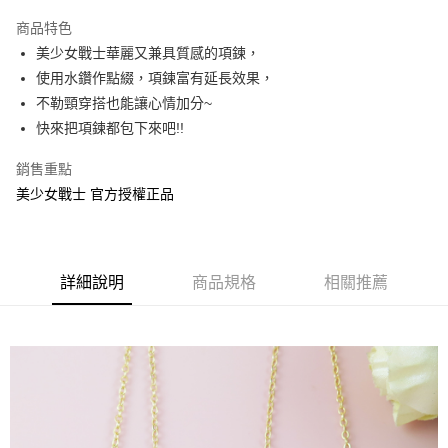
LINE Pay
商品特色
Apple Pay
美少女戰士華麗又兼具質感的項鍊，
使用水鑽作點綴，項鍊富有延長效果，
街口支付
不勒頸穿搭也能讓心情加分~
悠遊付
快來把項鍊都包下來吧!!
AFTEE先享後付
銷售重點
相關說明
美少女戰士 官方授權正品
【關於「AFTEE先享後付」】
ATM付款
AFTEE先享後付是「在收到商品之後才付款」的支付方式。 讓您購物簡單
便利好安心！
１．簡單：不需註冊會員、不需綁卡、不需儲值。
運送方式
２．便利：只要手機號碼，簡訊認證，即可結帳。
詳細說明
商品規格
相關推薦
３．安心：先確認商品／服務後，再付款。
全家付款取貨
每筆NT$60，滿NT$499(含以上)免運費
【「AFTEE先享後付」結帳流程】
１．於結帳方式選擇「AFTEE先享後付」後，將跳轉至「AFTEE先享後付」
付款後全家取貨
結帳頁面，進行簡訊認證並確認金額後，即可完成結帳。
２．訂單成立數日內，您將收到繳費通知簡訊。
每筆NT$60，滿NT$499(含以上)免運費
３．收到繳費通知簡訊後14天內，點擊此簡訊中的連結，可透過四大超商／
ATM／網路銀行／等多元方式進行付款，方視為交易完成。
7-11付款取貨
※ 請注意：結帳手續完成當下不需立刻繳費，但若您需要取消訂單，請聯絡