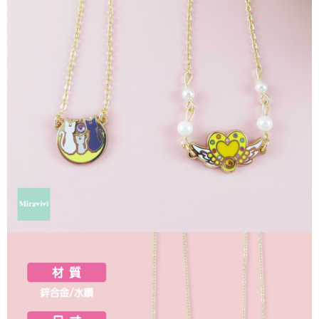
每筆NT$60，滿NT$499(含以上)免運費
購買商品的店家。未經商家同意取消之訂單仍視為有效，需透過AFTEE先享
後付繳納相關費用。
付款後7-11取貨
※ 交易是否成功請以「AFTEE先享後付 」之結帳頁面顯示為準，若有關於
是否繳費成功／繳費後需取消欲退款等相關疑問，請聯繫「AFTEE先享後付
每筆NT$60，滿NT$499(含以上)免運費
客戶支援中心」
https://netprotections.freshdesk.com/support/home
宅配
【注意事項】
１．透過由恩沛科技股份有限公司提供之「AFTEE先享後付」服務完成之交
每筆NT$120，滿NT$499(含以上)免運費
易，需依本服務之必要範圍內提供個人資料，並將交易相關給付款項請求債
權轉讓予恩沛科技股份有限公司。
海外宅配
查看運費
２．關於個人資料處理事宜，請瀏覽以下網址：
https://aftee.tw/terms/#terms3
３．未成年的使用者請事先徵得法定代理人或監護人之同意方可使用
「AFTEE先享後付」，若未經同意申辦者引起之損失，本公司不負相關責
任。
４．使用「AFTEE先享後付」時，將依據個別帳號之用戶狀況，依本公司即
時審查核予不同之上限額度；若仍有額度不足之情形，本公司將視審查結果
請求用戶進行身份認證。
５．嚴禁一人註冊多個帳號或使用他人資訊註冊。若發現惡意使用之情形，
恩沛科技股份有限公司將有權停止該用戶之使用額度並採取法律行動。