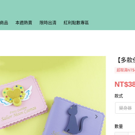
商品
本週熱賣
限時出清
紅利點數專區
【多款
超取滿NT$
NT$3
款式
變身器
數量