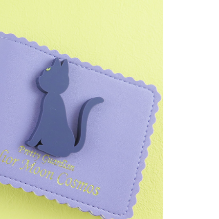
個人資料處理事宜，請瀏覽以下網址：
查看運費
ee.tw/terms/#terms3
年的使用者請事先徵得法定代理人或監護人之同意方可使用
E先享後付」，若未經同意申辦者引起之損失，本公司不負相關責
AFTEE先享後付」時，將依據個別帳號之用戶狀況，依本公司
核予不同之上限額度；若仍有額度不足之情形，本公司將視審查
用戶進行身份認證。
一人註冊多個帳號或使用他人資訊註冊。若發現惡意使用之情
科技股份有限公司將有權停止該用戶之使用額度並採取法律行