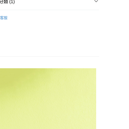
類 (1)
FTEE先享後付」】
先享後付是「在收到商品之後才付款」的支付方式。 讓您購物簡單
心！
客服
：不需註冊會員、不需綁卡、不需儲值。
：只要手機號碼，簡訊認證，即可結帳。
：先確認商品／服務後，再付款。
取貨
EE先享後付」結帳流程】
0，滿NT$499(含以上)免運費
方式選擇「AFTEE先享後付」後，將跳轉至「AFTEE先享後
頁面，進行簡訊認證並確認金額後，即可完成結帳。
家取貨
成立數日內，您將收到繳費通知簡訊。
費通知簡訊後14天內，點擊此簡訊中的連結，可透過四大超商
0，滿NT$499(含以上)免運費
網路銀行／等多元方式進行付款，方視為交易完成。
：結帳手續完成當下不需立刻繳費，但若您需要取消訂單，請聯
取貨
的店家。未經商家同意取消之訂單仍視為有效，需透過AFTEE
繳納相關費用。
0，滿NT$499(含以上)免運費
否成功請以「AFTEE先享後付 」之結帳頁面顯示為準，若有關於
功／繳費後需取消欲退款等相關疑問，請聯繫「AFTEE先享後
1取貨
援中心」
https://netprotections.freshdesk.com/support/home
0，滿NT$499(含以上)免運費
項】
恩沛科技股份有限公司提供之「AFTEE先享後付」服務完成之
依本服務之必要範圍內提供個人資料，並將交易相關給付款項請
20，滿NT$499(含以上)免運費
讓予恩沛科技股份有限公司。