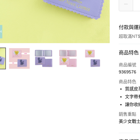
付款與運
超取滿NT$
付款方式
商品特色
信用卡一
商品編號
9369576
超商取貨
商品特色
LINE Pay
質感皮
文字帶
Apple Pay
讓你收
街口支付
銷售重點
美少女戰士
悠遊付
AFTEE先