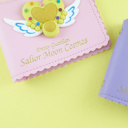
２．關於
海外宅配
https://aft
３．未成
「AFTE
任。
４．使用「
即時審查
結果請求
５．嚴禁
形，恩沛
動。