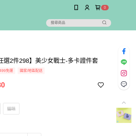
0
任選2件298】美少女戰士-多卡證件套
499免運
國家/地區配送
80
貓咪