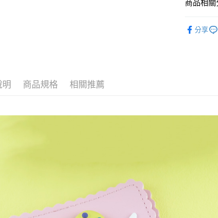
相關說明
商品相關分
【關於「A
ATM付款
AFTEE
限時出清
便利好安
分享
１．簡單
２．便利
運送方式
３．安心
全家付款
【「AFT
每筆NT$6
１．於結帳
說明
商品規格
相關推薦
付」結帳
付款後全
２．訂單
３．收到繳
每筆NT$6
／ATM／
※ 請注意
7-11付款
絡購買商品
先享後付
每筆NT$6
※ 交易是
是否繳費成
付款後7-1
付客戶支
每筆NT$6
【注意事
宅配
１．透過由
交易，需
每筆NT$1
求債權轉