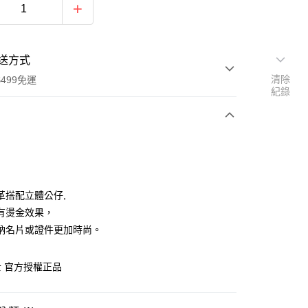
送方式
清除
499免運
紀錄
次付款
付款
革搭配立體公仔,
有燙金效果，
納名片或證件更加時尚。
 官方授權正品
享後付