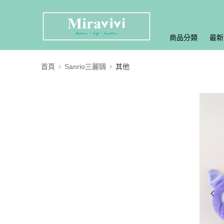
商品分類
最新
首頁
Sanrio三麗鷗
其他