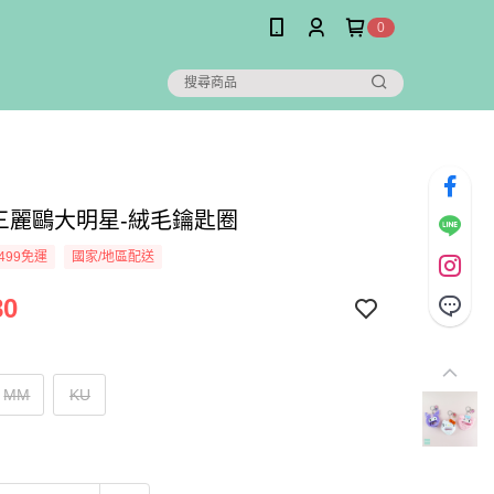
0
io三麗鷗大明星-絨毛鑰匙圈
499免運
國家/地區配送
80
MM
KU