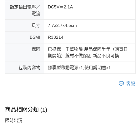
額定輸出電壓／
DC5V＝2.1A
電流
尺寸
7.7x2.7x4.5cm
BSMI
R33214
保固
已投保一千萬物險 產品保固半年（購買日
期開始）線材不做保固 新品不良可換
包裝內容物
膠囊型移動電源x1,使用說明書x1
客服
商品相關分類 (1)
限時出清