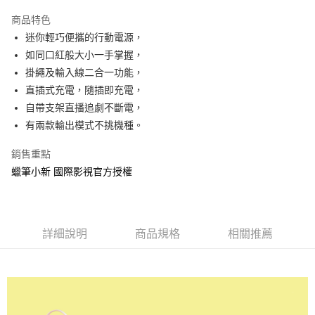
LINE Pay
商品特色
Apple Pay
迷你輕巧便攜的行動電源，
如同口紅般大小一手掌握，
街口支付
掛繩及輸入線二合一功能，
悠遊付
直插式充電，隨插即充電，
自帶支架直播追劇不斷電，
AFTEE先享後付
有兩款輸出模式不挑機種。
相關說明
【關於「AFTEE先享後付」】
銷售重點
ATM付款
AFTEE先享後付是「在收到商品之後才付款」的支付方式。 讓您購物簡單
便利好安心！
蠟筆小新 國際影視官方授權
１．簡單：不需註冊會員、不需綁卡、不需儲值。
運送方式
２．便利：只要手機號碼，簡訊認證，即可結帳。
３．安心：先確認商品／服務後，再付款。
全家付款取貨
每筆NT$60，滿NT$499(含以上)免運費
詳細說明
商品規格
相關推薦
【「AFTEE先享後付」結帳流程】
１．於結帳方式選擇「AFTEE先享後付」後，將跳轉至「AFTEE先享後付」
付款後全家取貨
結帳頁面，進行簡訊認證並確認金額後，即可完成結帳。
２．訂單成立數日內，您將收到繳費通知簡訊。
每筆NT$60，滿NT$499(含以上)免運費
３．收到繳費通知簡訊後14天內，點擊此簡訊中的連結，可透過四大超商／
ATM／網路銀行／等多元方式進行付款，方視為交易完成。
7-11付款取貨
※ 請注意：結帳手續完成當下不需立刻繳費，但若您需要取消訂單，請聯絡