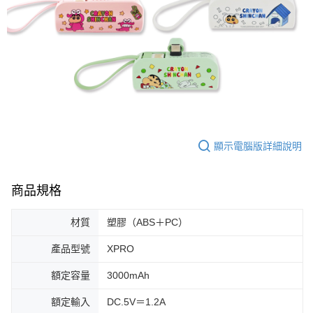
顯示電腦版詳細說明
商品規格
材質
塑膠（ABS＋PC）
產品型號
XPRO
額定容量
3000mAh
額定輸入
DC.5V＝1.2A