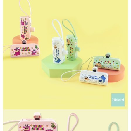
每筆NT$60，滿NT$499(含以上)免運費
購買商品的店家。未經商家同意取消之訂單仍視為有效，需透過AFTEE先享
後付繳納相關費用。
付款後7-11取貨
※ 交易是否成功請以「AFTEE先享後付 」之結帳頁面顯示為準，若有關於
是否繳費成功／繳費後需取消欲退款等相關疑問，請聯繫「AFTEE先享後付
每筆NT$60，滿NT$499(含以上)免運費
客戶支援中心」
https://netprotections.freshdesk.com/support/home
宅配
【注意事項】
１．透過由恩沛科技股份有限公司提供之「AFTEE先享後付」服務完成之交
每筆NT$120，滿NT$499(含以上)免運費
易，需依本服務之必要範圍內提供個人資料，並將交易相關給付款項請求債
權轉讓予恩沛科技股份有限公司。
２．關於個人資料處理事宜，請瀏覽以下網址：
https://aftee.tw/terms/#terms3
３．未成年的使用者請事先徵得法定代理人或監護人之同意方可使用
「AFTEE先享後付」，若未經同意申辦者引起之損失，本公司不負相關責
任。
４．使用「AFTEE先享後付」時，將依據個別帳號之用戶狀況，依本公司即
時審查核予不同之上限額度；若仍有額度不足之情形，本公司將視審查結果
請求用戶進行身份認證。
５．嚴禁一人註冊多個帳號或使用他人資訊註冊。若發現惡意使用之情形，
恩沛科技股份有限公司將有權停止該用戶之使用額度並採取法律行動。