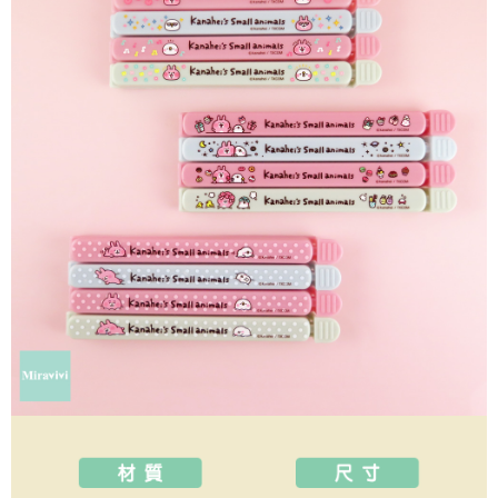
每筆NT$60，滿NT$499(含以上)免運費
購買商品的店家。未經商家同意取消之訂單仍視為有效，需透過AFTEE先享
後付繳納相關費用。
付款後7-11取貨
※ 交易是否成功請以「AFTEE先享後付 」之結帳頁面顯示為準，若有關於
是否繳費成功／繳費後需取消欲退款等相關疑問，請聯繫「AFTEE先享後付
每筆NT$60，滿NT$499(含以上)免運費
客戶支援中心」
https://netprotections.freshdesk.com/support/home
宅配
【注意事項】
１．透過由恩沛科技股份有限公司提供之「AFTEE先享後付」服務完成之交
每筆NT$120，滿NT$499(含以上)免運費
易，需依本服務之必要範圍內提供個人資料，並將交易相關給付款項請求債
權轉讓予恩沛科技股份有限公司。
海外宅配
查看運費
２．關於個人資料處理事宜，請瀏覽以下網址：
https://aftee.tw/terms/#terms3
３．未成年的使用者請事先徵得法定代理人或監護人之同意方可使用
「AFTEE先享後付」，若未經同意申辦者引起之損失，本公司不負相關責
任。
４．使用「AFTEE先享後付」時，將依據個別帳號之用戶狀況，依本公司即
時審查核予不同之上限額度；若仍有額度不足之情形，本公司將視審查結果
請求用戶進行身份認證。
５．嚴禁一人註冊多個帳號或使用他人資訊註冊。若發現惡意使用之情形，
恩沛科技股份有限公司將有權停止該用戶之使用額度並採取法律行動。