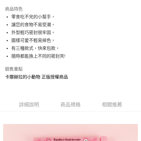
LINE Pay
商品特色
Apple Pay
零食吃不完的小幫手，
讓您的食物不易受潮，
街口支付
外型輕巧密封很牢固，
悠遊付
圖樣可愛不輕易掉色，
有三種款式，快來包款，
AFTEE先享後付
隨時都能換上不同的密封夾!
相關說明
【關於「AFTEE先享後付」】
銷售重點
ATM付款
AFTEE先享後付是「在收到商品之後才付款」的支付方式。 讓您購物簡單
便利好安心！
卡娜赫拉的小動物 正版授權商品
１．簡單：不需註冊會員、不需綁卡、不需儲值。
運送方式
２．便利：只要手機號碼，簡訊認證，即可結帳。
３．安心：先確認商品／服務後，再付款。
全家付款取貨
每筆NT$60，滿NT$499(含以上)免運費
詳細說明
商品規格
相關推薦
【「AFTEE先享後付」結帳流程】
１．於結帳方式選擇「AFTEE先享後付」後，將跳轉至「AFTEE先享後付」
付款後全家取貨
結帳頁面，進行簡訊認證並確認金額後，即可完成結帳。
２．訂單成立數日內，您將收到繳費通知簡訊。
每筆NT$60，滿NT$499(含以上)免運費
３．收到繳費通知簡訊後14天內，點擊此簡訊中的連結，可透過四大超商／
ATM／網路銀行／等多元方式進行付款，方視為交易完成。
7-11付款取貨
※ 請注意：結帳手續完成當下不需立刻繳費，但若您需要取消訂單，請聯絡