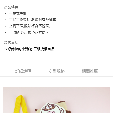
LINE Pay
商品特色
Apple Pay
手提式設計,
可提可掛雙功能,還附有吸管套,
街口支付
上寬下窄,服貼杯身不脫落,
悠遊付
可收納,外出攜帶超方便。
AFTEE先享後付
銷售重點
相關說明
卡娜赫拉的小動物 正版授權商品
【關於「AFTEE先享後付」】
ATM付款
AFTEE先享後付是「在收到商品之後才付款」的支付方式。 讓您購物簡單
便利好安心！
１．簡單：不需註冊會員、不需綁卡、不需儲值。
運送方式
２．便利：只要手機號碼，簡訊認證，即可結帳。
詳細說明
商品規格
相關推薦
３．安心：先確認商品／服務後，再付款。
全家付款取貨
每筆NT$60，滿NT$499(含以上)免運費
【「AFTEE先享後付」結帳流程】
１．於結帳方式選擇「AFTEE先享後付」後，將跳轉至「AFTEE先享後付」
付款後全家取貨
結帳頁面，進行簡訊認證並確認金額後，即可完成結帳。
２．訂單成立數日內，您將收到繳費通知簡訊。
每筆NT$60，滿NT$499(含以上)免運費
３．收到繳費通知簡訊後14天內，點擊此簡訊中的連結，可透過四大超商／
ATM／網路銀行／等多元方式進行付款，方視為交易完成。
7-11付款取貨
※ 請注意：結帳手續完成當下不需立刻繳費，但若您需要取消訂單，請聯絡