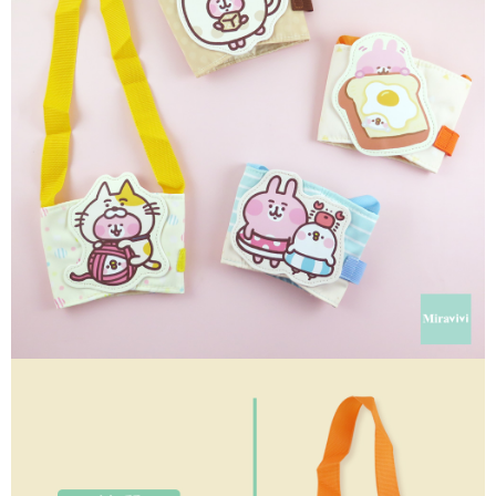
每筆NT$60，滿NT$499(含以上)免運費
購買商品的店家。未經商家同意取消之訂單仍視為有效，需透過AFTEE先享
後付繳納相關費用。
付款後7-11取貨
※ 交易是否成功請以「AFTEE先享後付 」之結帳頁面顯示為準，若有關於
是否繳費成功／繳費後需取消欲退款等相關疑問，請聯繫「AFTEE先享後付
每筆NT$60，滿NT$499(含以上)免運費
客戶支援中心」
https://netprotections.freshdesk.com/support/home
宅配
【注意事項】
１．透過由恩沛科技股份有限公司提供之「AFTEE先享後付」服務完成之交
每筆NT$120，滿NT$499(含以上)免運費
易，需依本服務之必要範圍內提供個人資料，並將交易相關給付款項請求債
權轉讓予恩沛科技股份有限公司。
海外宅配
查看運費
２．關於個人資料處理事宜，請瀏覽以下網址：
https://aftee.tw/terms/#terms3
３．未成年的使用者請事先徵得法定代理人或監護人之同意方可使用
「AFTEE先享後付」，若未經同意申辦者引起之損失，本公司不負相關責
任。
４．使用「AFTEE先享後付」時，將依據個別帳號之用戶狀況，依本公司即
時審查核予不同之上限額度；若仍有額度不足之情形，本公司將視審查結果
請求用戶進行身份認證。
５．嚴禁一人註冊多個帳號或使用他人資訊註冊。若發現惡意使用之情形，
恩沛科技股份有限公司將有權停止該用戶之使用額度並採取法律行動。