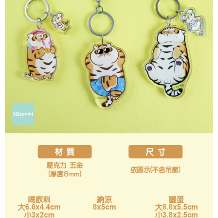
每筆NT$60，滿NT$499(含以上)免運費
購買商品的店家。未經商家同意取消之訂單仍視為有效，需透過AFTEE先享
後付繳納相關費用。
付款後7-11取貨
※ 交易是否成功請以「AFTEE先享後付 」之結帳頁面顯示為準，若有關於
是否繳費成功／繳費後需取消欲退款等相關疑問，請聯繫「AFTEE先享後付
每筆NT$60，滿NT$499(含以上)免運費
客戶支援中心」
https://netprotections.freshdesk.com/support/home
宅配
【注意事項】
１．透過由恩沛科技股份有限公司提供之「AFTEE先享後付」服務完成之交
每筆NT$120，滿NT$499(含以上)免運費
易，需依本服務之必要範圍內提供個人資料，並將交易相關給付款項請求債
權轉讓予恩沛科技股份有限公司。
海外宅配
查看運費
２．關於個人資料處理事宜，請瀏覽以下網址：
https://aftee.tw/terms/#terms3
３．未成年的使用者請事先徵得法定代理人或監護人之同意方可使用
「AFTEE先享後付」，若未經同意申辦者引起之損失，本公司不負相關責
任。
４．使用「AFTEE先享後付」時，將依據個別帳號之用戶狀況，依本公司即
時審查核予不同之上限額度；若仍有額度不足之情形，本公司將視審查結果
請求用戶進行身份認證。
５．嚴禁一人註冊多個帳號或使用他人資訊註冊。若發現惡意使用之情形，
恩沛科技股份有限公司將有權停止該用戶之使用額度並採取法律行動。