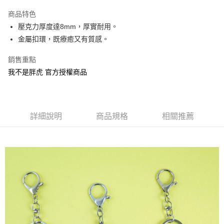
LINE Pay
商品特色
Apple Pay
壓克力厚度達8mm，厚實耐用。
金屬扣環，既療癒又有質感。
街口支付
銷售重點
悠遊付
我不是胖虎 官方授權商品
AFTEE先享後付
相關說明
【關於「AFTEE先享後付」】
ATM付款
AFTEE先享後付是「在收到商品之後才付款」的支付方式。 讓您購物簡單
詳細說明
商品規格
相關推薦
便利好安心！
１．簡單：不需註冊會員、不需綁卡、不需儲值。
運送方式
２．便利：只要手機號碼，簡訊認證，即可結帳。
３．安心：先確認商品／服務後，再付款。
全家付款取貨
每筆NT$60，滿NT$499(含以上)免運費
【「AFTEE先享後付」結帳流程】
１．於結帳方式選擇「AFTEE先享後付」後，將跳轉至「AFTEE先享後付」
付款後全家取貨
結帳頁面，進行簡訊認證並確認金額後，即可完成結帳。
２．訂單成立數日內，您將收到繳費通知簡訊。
每筆NT$60，滿NT$499(含以上)免運費
３．收到繳費通知簡訊後14天內，點擊此簡訊中的連結，可透過四大超商／
ATM／網路銀行／等多元方式進行付款，方視為交易完成。
7-11付款取貨
※ 請注意：結帳手續完成當下不需立刻繳費，但若您需要取消訂單，請聯絡