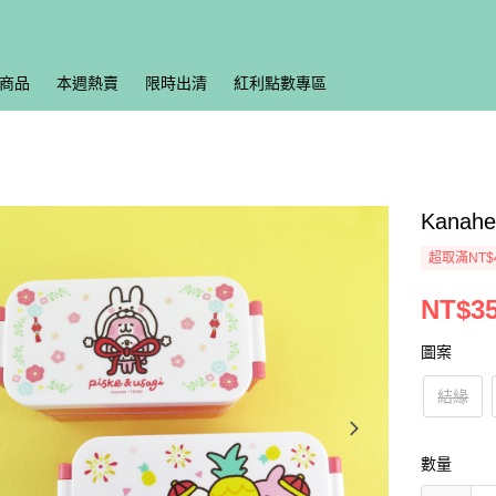
商品
本週熱賣
限時出清
紅利點數專區
Kana
超取滿NT$
NT$3
圖案
結緣
數量