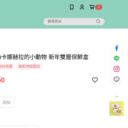
0
hei卡娜赫拉的小動物 新年雙層保鮮盒
499免運
國家/地區配送
50
鳳梨