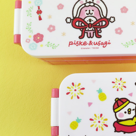
２．關於
海外宅配
https://aft
３．未成
「AFTE
任。
４．使用「
即時審查
結果請求
５．嚴禁
形，恩沛
動。