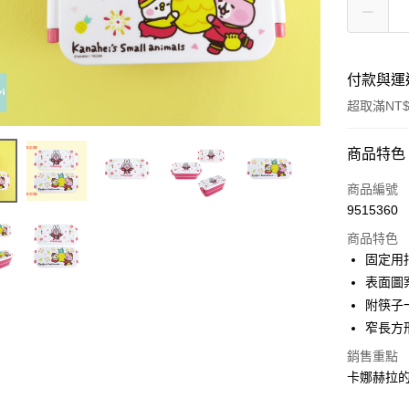
付款與運
超取滿NT$
付款方式
商品特色
信用卡一
商品編號
9515360
超商取貨
商品特色
LINE Pay
固定用
表面圖
Apple Pay
附筷子
街口支付
窄長方
悠遊付
銷售重點
卡娜赫拉的
AFTEE先