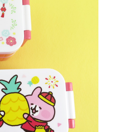
個人資料處理事宜，請瀏覽以下網址：
查看運費
ee.tw/terms/#terms3
年的使用者請事先徵得法定代理人或監護人之同意方可使用
E先享後付」，若未經同意申辦者引起之損失，本公司不負相關責
AFTEE先享後付」時，將依據個別帳號之用戶狀況，依本公司
核予不同之上限額度；若仍有額度不足之情形，本公司將視審查
用戶進行身份認證。
一人註冊多個帳號或使用他人資訊註冊。若發現惡意使用之情
科技股份有限公司將有權停止該用戶之使用額度並採取法律行