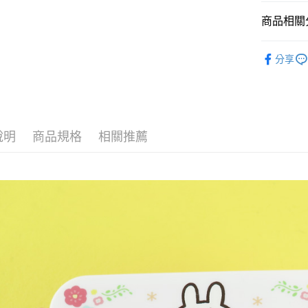
相關說明
【關於「A
商品相關分
ATM付款
AFTEE
便利好安
Kanahe
１．簡單
分享
２．便利
運送方式
３．安心
全家付款
【「AFT
每筆NT$6
１．於結帳
付」結帳
說明
商品規格
相關推薦
付款後全
２．訂單
３．收到繳
每筆NT$6
／ATM／
※ 請注意
7-11付款
絡購買商品
先享後付
每筆NT$6
※ 交易是
是否繳費成
付款後7-1
付客戶支
每筆NT$6
【注意事
宅配
１．透過由
交易，需
每筆NT$1
求債權轉