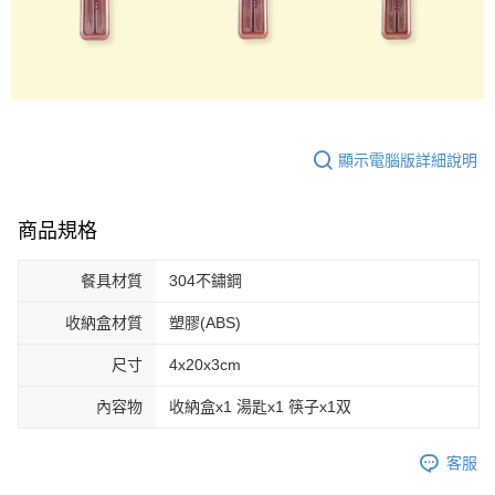
顯示電腦版詳細說明
商品規格
餐具材質
304不鏽鋼
收納盒材質
塑膠(ABS)
尺寸
4x20x3cm
內容物
收納盒x1 湯匙x1 筷子x1双
客服