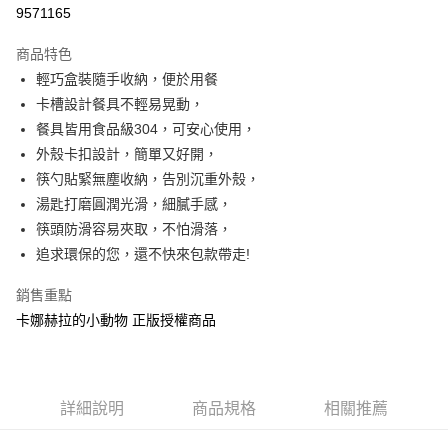
超商取貨付款
9571165
LINE Pay
商品特色
Apple Pay
輕巧盒裝隨手收納，便於用餐
卡槽設計餐具不輕易晃動，
街口支付
餐具皆用食品級304，可安心使用，
悠遊付
外殼卡扣設計，簡單又好開，
筷勺貼緊無塵收納，告別沉重外殼，
AFTEE先享後付
湯匙打磨圓潤光滑，細膩手感，
相關說明
筷頭防滑容易夾取，不怕滑落，
【關於「AFTEE先享後付」】
ATM付款
AFTEE先享後付是「在收到商品之後才付款」的支付方式。 讓您購物簡單
追求環保的您，還不快來包款帶走!
便利好安心！
１．簡單：不需註冊會員、不需綁卡、不需儲值。
銷售重點
運送方式
２．便利：只要手機號碼，簡訊認證，即可結帳。
卡娜赫拉的小動物 正版授權商品
３．安心：先確認商品／服務後，再付款。
全家付款取貨
每筆NT$60，滿NT$499(含以上)免運費
【「AFTEE先享後付」結帳流程】
１．於結帳方式選擇「AFTEE先享後付」後，將跳轉至「AFTEE先享後付」
付款後全家取貨
結帳頁面，進行簡訊認證並確認金額後，即可完成結帳。
詳細說明
商品規格
相關推薦
２．訂單成立數日內，您將收到繳費通知簡訊。
每筆NT$60，滿NT$499(含以上)免運費
３．收到繳費通知簡訊後14天內，點擊此簡訊中的連結，可透過四大超商／