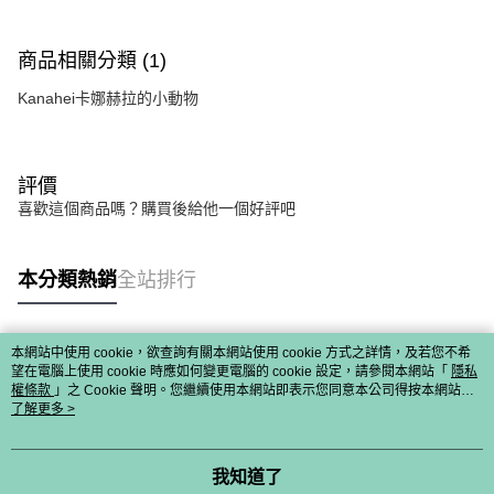
商品相關分類 (1)
Kanahei卡娜赫拉的小動物
評價
喜歡這個商品嗎？購買後給他一個好評吧
本分類熱銷
全站排行
本網站中使用 cookie，欲查詢有關本網站使用 cookie 方式之詳情，及若您不希
熱門標籤
望在電腦上使用 cookie 時應如何變更電腦的 cookie 設定，請參閱本網站「
隱私
權條款
」之 Cookie 聲明。您繼續使用本網站即表示您同意本公司得按本網站使
用條款之 Cookie 聲明使用 cookie。
了解更多 >
我知道了