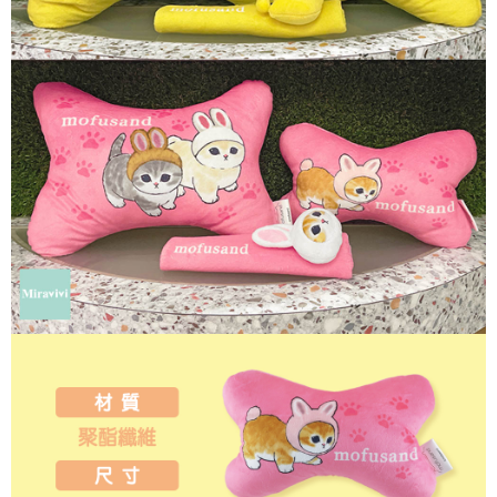
每筆NT$60，滿NT$499(含以上)免運費
購買商品的店家。未經商家同意取消之訂單仍視為有效，需透過AFTEE先享
後付繳納相關費用。
付款後7-11取貨
※ 交易是否成功請以「AFTEE先享後付 」之結帳頁面顯示為準，若有關於
是否繳費成功／繳費後需取消欲退款等相關疑問，請聯繫「AFTEE先享後付
每筆NT$60，滿NT$499(含以上)免運費
客戶支援中心」
https://netprotections.freshdesk.com/support/home
宅配
【注意事項】
１．透過由恩沛科技股份有限公司提供之「AFTEE先享後付」服務完成之交
每筆NT$120，滿NT$499(含以上)免運費
易，需依本服務之必要範圍內提供個人資料，並將交易相關給付款項請求債
權轉讓予恩沛科技股份有限公司。
海外宅配
查看運費
２．關於個人資料處理事宜，請瀏覽以下網址：
https://aftee.tw/terms/#terms3
３．未成年的使用者請事先徵得法定代理人或監護人之同意方可使用
「AFTEE先享後付」，若未經同意申辦者引起之損失，本公司不負相關責
任。
４．使用「AFTEE先享後付」時，將依據個別帳號之用戶狀況，依本公司即
時審查核予不同之上限額度；若仍有額度不足之情形，本公司將視審查結果
請求用戶進行身份認證。
５．嚴禁一人註冊多個帳號或使用他人資訊註冊。若發現惡意使用之情形，
恩沛科技股份有限公司將有權停止該用戶之使用額度並採取法律行動。