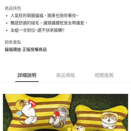
LINE Pay
商品特色
Apple Pay
人氣旺的萌寵貓福，開車也陪伴著你~
觸感舒適的絨毛，護頸護腰枕安全帶護套，
街口支付
全組一次到位~還不快來搶購!!
悠遊付
銷售重點
AFTEE先享後付
貓福珊迪 正版授權商品
相關說明
【關於「AFTEE先享後付」】
ATM付款
AFTEE先享後付是「在收到商品之後才付款」的支付方式。 讓您購物簡單
便利好安心！
詳細說明
商品規格
相關推薦
１．簡單：不需註冊會員、不需綁卡、不需儲值。
運送方式
２．便利：只要手機號碼，簡訊認證，即可結帳。
３．安心：先確認商品／服務後，再付款。
全家付款取貨
每筆NT$60，滿NT$499(含以上)免運費
【「AFTEE先享後付」結帳流程】
１．於結帳方式選擇「AFTEE先享後付」後，將跳轉至「AFTEE先享後付」
付款後全家取貨
結帳頁面，進行簡訊認證並確認金額後，即可完成結帳。
２．訂單成立數日內，您將收到繳費通知簡訊。
每筆NT$60，滿NT$499(含以上)免運費
３．收到繳費通知簡訊後14天內，點擊此簡訊中的連結，可透過四大超商／
ATM／網路銀行／等多元方式進行付款，方視為交易完成。
7-11付款取貨
※ 請注意：結帳手續完成當下不需立刻繳費，但若您需要取消訂單，請聯絡