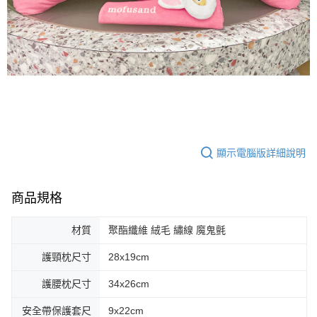
顯示電腦版詳細說明
商品規格
材質
聚酯纖維 絨毛 繡線 魔鬼氈
護頸枕尺寸
28x19cm
護腰枕尺寸
34x26cm
安全帶保護套尺
9x22cm