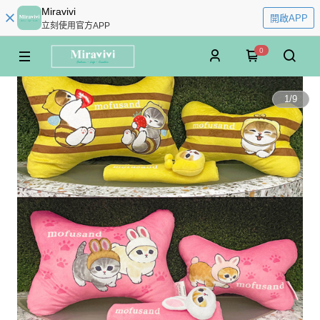
Miravivi
開啟APP
立刻使用官方APP
0
1
/
9