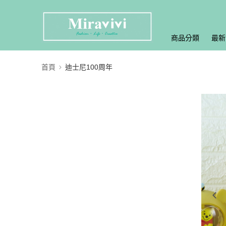
商品分類
最新
首頁
迪士尼100周年