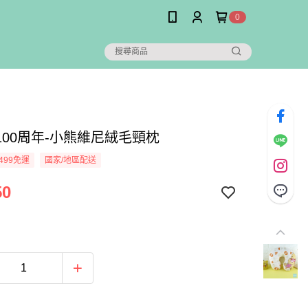
0
100周年-小熊維尼絨毛頸枕
499免運
國家/地區配送
50