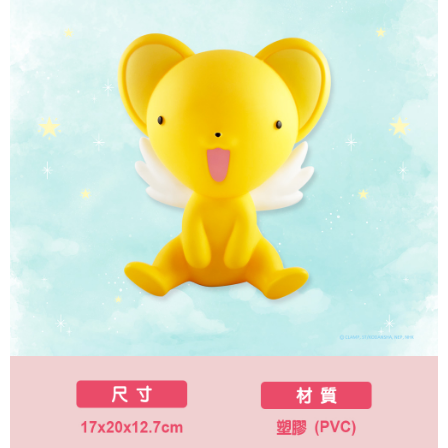
付款後7-11取貨
※ 交易是否成功請以「AFTEE先享後付 」之結帳頁面顯示為準，若有關於
是否繳費成功／繳費後需取消欲退款等相關疑問，請聯繫「AFTEE先享後付
每筆NT$60，滿NT$499(含以上)免運費
客戶支援中心」
https://netprotections.freshdesk.com/support/home
宅配
【注意事項】
１．透過由恩沛科技股份有限公司提供之「AFTEE先享後付」服務完成之交
每筆NT$120，滿NT$499(含以上)免運費
易，需依本服務之必要範圍內提供個人資料，並將交易相關給付款項請求債
權轉讓予恩沛科技股份有限公司。
海外宅配
查看運費
２．關於個人資料處理事宜，請瀏覽以下網址：
https://aftee.tw/terms/#terms3
３．未成年的使用者請事先徵得法定代理人或監護人之同意方可使用
「AFTEE先享後付」，若未經同意申辦者引起之損失，本公司不負相關責
任。
４．使用「AFTEE先享後付」時，將依據個別帳號之用戶狀況，依本公司即
時審查核予不同之上限額度；若仍有額度不足之情形，本公司將視審查結果
請求用戶進行身份認證。
５．嚴禁一人註冊多個帳號或使用他人資訊註冊。若發現惡意使用之情形，
恩沛科技股份有限公司將有權停止該用戶之使用額度並採取法律行動。