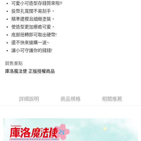
Apple Pay
可愛小可造型存錢筒來啦!!
投幣孔寬闊不易刮手，
街口支付
精準建模且細緻塗裝，
悠遊付
使造型更加療癒可愛，
底部扭轉即可取出硬幣!
AFTEE先享後付
還不快來搶購一波~
相關說明
讓小可守護你的錢錢!
【關於「AFTEE先享後付」】
ATM付款
AFTEE先享後付是「在收到商品之後才付款」的支付方式。 讓您購物簡單
便利好安心！
銷售重點
１．簡單：不需註冊會員、不需綁卡、不需儲值。
庫洛魔法使 正版授權商品
運送方式
２．便利：只要手機號碼，簡訊認證，即可結帳。
３．安心：先確認商品／服務後，再付款。
全家付款取貨
每筆NT$60，滿NT$499(含以上)免運費
【「AFTEE先享後付」結帳流程】
１．於結帳方式選擇「AFTEE先享後付」後，將跳轉至「AFTEE先享後付」
詳細說明
商品規格
相關推薦
付款後全家取貨
結帳頁面，進行簡訊認證並確認金額後，即可完成結帳。
２．訂單成立數日內，您將收到繳費通知簡訊。
每筆NT$60，滿NT$499(含以上)免運費
３．收到繳費通知簡訊後14天內，點擊此簡訊中的連結，可透過四大超商／
ATM／網路銀行／等多元方式進行付款，方視為交易完成。
7-11付款取貨
※ 請注意：結帳手續完成當下不需立刻繳費，但若您需要取消訂單，請聯絡
每筆NT$60，滿NT$499(含以上)免運費
購買商品的店家。未經商家同意取消之訂單仍視為有效，需透過AFTEE先享
後付繳納相關費用。