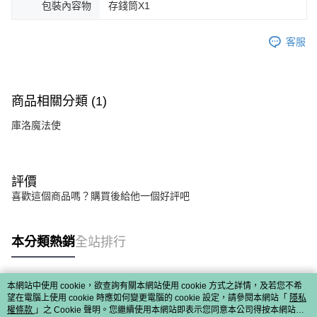
包裝內容物
存錢筒X1
客服
商品相關分類 (1)
庫洛魔法使
評價
喜歡這個商品嗎？購買後給他一個好評吧
本分類熱銷
全站排行
本網站中使用 cookie，欲查詢有關本網站使用 cookie 方式之詳情，及若您不希
熱門標籤
望在電腦上使用 cookie 時應如何變更電腦的 cookie 設定，請參閱本網站「
隱私
權條款
」之 Cookie 聲明。您繼續使用本網站即表示您同意本公司得按本網站使