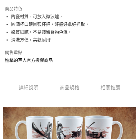
LINE Pay
商品特色
Apple Pay
陶瓷材質，可放入微波爐，
圓潤杯口跟圓弧杯把，好握好拿好抓取，
街口支付
磁質細膩，不易殘留食物色澤，
悠遊付
清洗方便，美觀耐用!
AFTEE先享後付
銷售重點
相關說明
進擊的巨人官方授權商品
【關於「AFTEE先享後付」】
ATM付款
AFTEE先享後付是「在收到商品之後才付款」的支付方式。 讓您購物簡單
便利好安心！
１．簡單：不需註冊會員、不需綁卡、不需儲值。
運送方式
２．便利：只要手機號碼，簡訊認證，即可結帳。
詳細說明
商品規格
相關推薦
３．安心：先確認商品／服務後，再付款。
全家付款取貨
每筆NT$60，滿NT$499(含以上)免運費
【「AFTEE先享後付」結帳流程】
１．於結帳方式選擇「AFTEE先享後付」後，將跳轉至「AFTEE先享後付」
付款後全家取貨
結帳頁面，進行簡訊認證並確認金額後，即可完成結帳。
２．訂單成立數日內，您將收到繳費通知簡訊。
每筆NT$60，滿NT$499(含以上)免運費
３．收到繳費通知簡訊後14天內，點擊此簡訊中的連結，可透過四大超商／
ATM／網路銀行／等多元方式進行付款，方視為交易完成。
7-11付款取貨
※ 請注意：結帳手續完成當下不需立刻繳費，但若您需要取消訂單，請聯絡