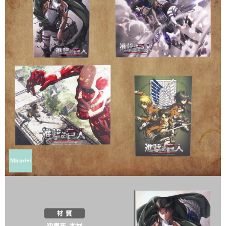
每筆NT$60，滿NT$499(含以上)免運費
購買商品的店家。未經商家同意取消之訂單仍視為有效，需透過AFTEE先享
後付繳納相關費用。
付款後7-11取貨
※ 交易是否成功請以「AFTEE先享後付 」之結帳頁面顯示為準，若有關於
是否繳費成功／繳費後需取消欲退款等相關疑問，請聯繫「AFTEE先享後付
每筆NT$60，滿NT$499(含以上)免運費
客戶支援中心」
https://netprotections.freshdesk.com/support/home
宅配
【注意事項】
１．透過由恩沛科技股份有限公司提供之「AFTEE先享後付」服務完成之交
每筆NT$120，滿NT$499(含以上)免運費
易，需依本服務之必要範圍內提供個人資料，並將交易相關給付款項請求債
權轉讓予恩沛科技股份有限公司。
海外宅配
查看運費
２．關於個人資料處理事宜，請瀏覽以下網址：
https://aftee.tw/terms/#terms3
３．未成年的使用者請事先徵得法定代理人或監護人之同意方可使用
「AFTEE先享後付」，若未經同意申辦者引起之損失，本公司不負相關責
任。
４．使用「AFTEE先享後付」時，將依據個別帳號之用戶狀況，依本公司即
時審查核予不同之上限額度；若仍有額度不足之情形，本公司將視審查結果
請求用戶進行身份認證。
５．嚴禁一人註冊多個帳號或使用他人資訊註冊。若發現惡意使用之情形，
恩沛科技股份有限公司將有權停止該用戶之使用額度並採取法律行動。