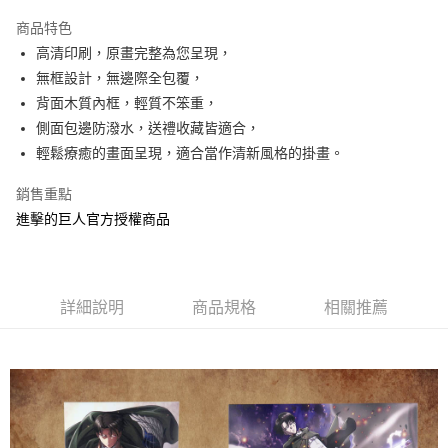
LINE Pay
商品特色
Apple Pay
高清印刷，原畫完整為您呈現，
無框設計，無邊際全包覆，
街口支付
背面木質內框，輕質不笨重，
悠遊付
側面包邊防潑水，送禮收藏皆適合，
輕鬆療癒的畫面呈現，適合當作清新風格的掛畫。
AFTEE先享後付
相關說明
銷售重點
【關於「AFTEE先享後付」】
進擊的巨人官方授權商品
ATM付款
AFTEE先享後付是「在收到商品之後才付款」的支付方式。 讓您購物簡單
便利好安心！
１．簡單：不需註冊會員、不需綁卡、不需儲值。
運送方式
２．便利：只要手機號碼，簡訊認證，即可結帳。
３．安心：先確認商品／服務後，再付款。
全家付款取貨
詳細說明
商品規格
相關推薦
每筆NT$60，滿NT$499(含以上)免運費
【「AFTEE先享後付」結帳流程】
１．於結帳方式選擇「AFTEE先享後付」後，將跳轉至「AFTEE先享後付」
付款後全家取貨
結帳頁面，進行簡訊認證並確認金額後，即可完成結帳。
２．訂單成立數日內，您將收到繳費通知簡訊。
每筆NT$60，滿NT$499(含以上)免運費
３．收到繳費通知簡訊後14天內，點擊此簡訊中的連結，可透過四大超商／
ATM／網路銀行／等多元方式進行付款，方視為交易完成。
7-11付款取貨
※ 請注意：結帳手續完成當下不需立刻繳費，但若您需要取消訂單，請聯絡