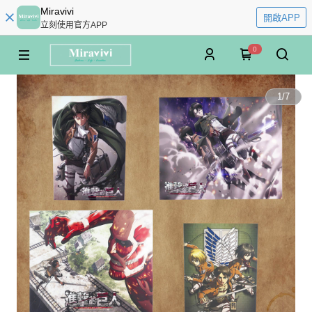
Miravivi
開啟APP
立刻使用官方APP
0
1
/
7