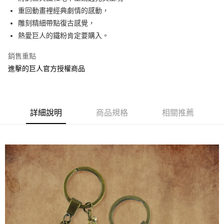
重回動畫裡經典劇情的感動，
街口支付
雕刻精細帶點復古感覺，
悠遊付
熱愛巨人的鐵粉肯定要購入。
AFTEE先享後付
銷售重點
相關說明
進擊的巨人官方授權商品
【關於「AFTEE先享後付」】
ATM付款
AFTEE先享後付是「在收到商品之後才付款」的支付方式。 讓您購物簡單
便利好安心！
１．簡單：不需註冊會員、不需綁卡、不需儲值。
運送方式
２．便利：只要手機號碼，簡訊認證，即可結帳。
詳細說明
商品規格
相關推薦
３．安心：先確認商品／服務後，再付款。
全家付款取貨
每筆NT$60，滿NT$499(含以上)免運費
【「AFTEE先享後付」結帳流程】
１．於結帳方式選擇「AFTEE先享後付」後，將跳轉至「AFTEE先享後付」
付款後全家取貨
結帳頁面，進行簡訊認證並確認金額後，即可完成結帳。
２．訂單成立數日內，您將收到繳費通知簡訊。
每筆NT$60，滿NT$499(含以上)免運費
３．收到繳費通知簡訊後14天內，點擊此簡訊中的連結，可透過四大超商／
ATM／網路銀行／等多元方式進行付款，方視為交易完成。
7-11付款取貨
※ 請注意：結帳手續完成當下不需立刻繳費，但若您需要取消訂單，請聯絡
每筆NT$60，滿NT$499(含以上)免運費
購買商品的店家。未經商家同意取消之訂單仍視為有效，需透過AFTEE先享
後付繳納相關費用。
付款後7-11取貨
※ 交易是否成功請以「AFTEE先享後付 」之結帳頁面顯示為準，若有關於