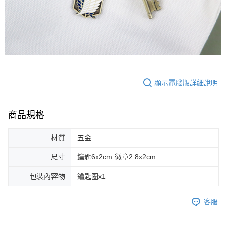
顯示電腦版詳細說明
商品規格
材質
五金
尺寸
鑰匙6x2cm 徽章2.8x2cm
包裝內容物
鑰匙圈x1
客服