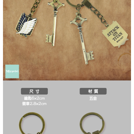
是否繳費成功／繳費後需取消欲退款等相關疑問，請聯繫「AFTEE先享後付
每筆NT$60，滿NT$499(含以上)免運費
客戶支援中心」
https://netprotections.freshdesk.com/support/home
宅配
【注意事項】
１．透過由恩沛科技股份有限公司提供之「AFTEE先享後付」服務完成之交
每筆NT$120，滿NT$499(含以上)免運費
易，需依本服務之必要範圍內提供個人資料，並將交易相關給付款項請求債
權轉讓予恩沛科技股份有限公司。
海外宅配
查看運費
２．關於個人資料處理事宜，請瀏覽以下網址：
https://aftee.tw/terms/#terms3
３．未成年的使用者請事先徵得法定代理人或監護人之同意方可使用
「AFTEE先享後付」，若未經同意申辦者引起之損失，本公司不負相關責
任。
４．使用「AFTEE先享後付」時，將依據個別帳號之用戶狀況，依本公司即
時審查核予不同之上限額度；若仍有額度不足之情形，本公司將視審查結果
請求用戶進行身份認證。
５．嚴禁一人註冊多個帳號或使用他人資訊註冊。若發現惡意使用之情形，
恩沛科技股份有限公司將有權停止該用戶之使用額度並採取法律行動。