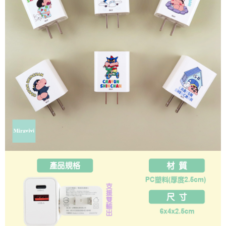
每筆NT$60，滿NT$499(含以上)免運費
購買商品的店家。未經商家同意取消之訂單仍視為有效，需透過AFTEE先享
後付繳納相關費用。
付款後7-11取貨
※ 交易是否成功請以「AFTEE先享後付 」之結帳頁面顯示為準，若有關於
是否繳費成功／繳費後需取消欲退款等相關疑問，請聯繫「AFTEE先享後付
每筆NT$60，滿NT$499(含以上)免運費
客戶支援中心」
https://netprotections.freshdesk.com/support/home
宅配
【注意事項】
１．透過由恩沛科技股份有限公司提供之「AFTEE先享後付」服務完成之交
每筆NT$120，滿NT$499(含以上)免運費
易，需依本服務之必要範圍內提供個人資料，並將交易相關給付款項請求債
權轉讓予恩沛科技股份有限公司。
海外宅配
查看運費
２．關於個人資料處理事宜，請瀏覽以下網址：
https://aftee.tw/terms/#terms3
３．未成年的使用者請事先徵得法定代理人或監護人之同意方可使用
「AFTEE先享後付」，若未經同意申辦者引起之損失，本公司不負相關責
任。
４．使用「AFTEE先享後付」時，將依據個別帳號之用戶狀況，依本公司即
時審查核予不同之上限額度；若仍有額度不足之情形，本公司將視審查結果
請求用戶進行身份認證。
５．嚴禁一人註冊多個帳號或使用他人資訊註冊。若發現惡意使用之情形，
恩沛科技股份有限公司將有權停止該用戶之使用額度並採取法律行動。