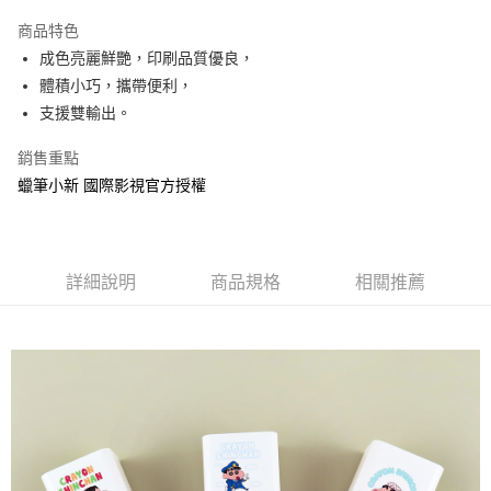
LINE Pay
商品特色
Apple Pay
成色亮麗鮮艷，印刷品質優良，
體積小巧，攜帶便利，
街口支付
支援雙輸出。
悠遊付
銷售重點
AFTEE先享後付
蠟筆小新 國際影視官方授權
相關說明
【關於「AFTEE先享後付」】
ATM付款
AFTEE先享後付是「在收到商品之後才付款」的支付方式。 讓您購物簡單
便利好安心！
詳細說明
商品規格
相關推薦
１．簡單：不需註冊會員、不需綁卡、不需儲值。
運送方式
２．便利：只要手機號碼，簡訊認證，即可結帳。
３．安心：先確認商品／服務後，再付款。
全家付款取貨
每筆NT$60，滿NT$499(含以上)免運費
【「AFTEE先享後付」結帳流程】
１．於結帳方式選擇「AFTEE先享後付」後，將跳轉至「AFTEE先享後付」
付款後全家取貨
結帳頁面，進行簡訊認證並確認金額後，即可完成結帳。
２．訂單成立數日內，您將收到繳費通知簡訊。
每筆NT$60，滿NT$499(含以上)免運費
３．收到繳費通知簡訊後14天內，點擊此簡訊中的連結，可透過四大超商／
ATM／網路銀行／等多元方式進行付款，方視為交易完成。
7-11付款取貨
※ 請注意：結帳手續完成當下不需立刻繳費，但若您需要取消訂單，請聯絡