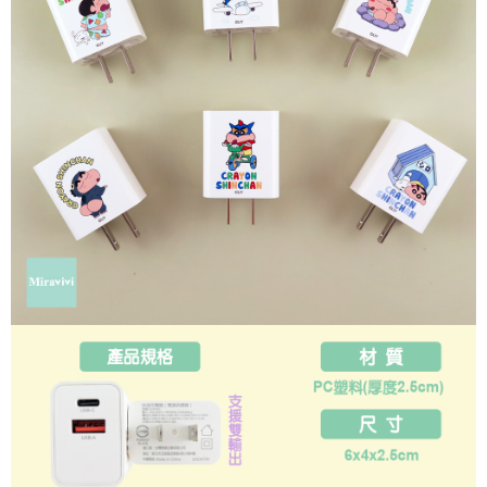
每筆NT$60，滿NT$499(含以上)免運費
購買商品的店家。未經商家同意取消之訂單仍視為有效，需透過AFTEE先享
後付繳納相關費用。
付款後7-11取貨
※ 交易是否成功請以「AFTEE先享後付 」之結帳頁面顯示為準，若有關於
是否繳費成功／繳費後需取消欲退款等相關疑問，請聯繫「AFTEE先享後付
每筆NT$60，滿NT$499(含以上)免運費
客戶支援中心」
https://netprotections.freshdesk.com/support/home
宅配
【注意事項】
１．透過由恩沛科技股份有限公司提供之「AFTEE先享後付」服務完成之交
每筆NT$120，滿NT$499(含以上)免運費
易，需依本服務之必要範圍內提供個人資料，並將交易相關給付款項請求債
權轉讓予恩沛科技股份有限公司。
海外宅配
查看運費
２．關於個人資料處理事宜，請瀏覽以下網址：
https://aftee.tw/terms/#terms3
３．未成年的使用者請事先徵得法定代理人或監護人之同意方可使用
「AFTEE先享後付」，若未經同意申辦者引起之損失，本公司不負相關責
任。
４．使用「AFTEE先享後付」時，將依據個別帳號之用戶狀況，依本公司即
時審查核予不同之上限額度；若仍有額度不足之情形，本公司將視審查結果
請求用戶進行身份認證。
５．嚴禁一人註冊多個帳號或使用他人資訊註冊。若發現惡意使用之情形，
恩沛科技股份有限公司將有權停止該用戶之使用額度並採取法律行動。