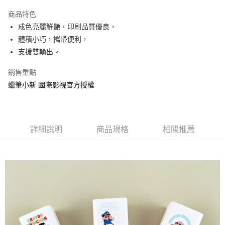
LINE Pay
商品特色
Apple Pay
成色亮麗鮮艷，印刷品質優良，
體積小巧，攜帶便利，
街口支付
支援雙輸出。
悠遊付
銷售重點
AFTEE先享後付
蠟筆小新 國際影視官方授權
相關說明
【關於「AFTEE先享後付」】
ATM付款
AFTEE先享後付是「在收到商品之後才付款」的支付方式。 讓您購物簡單
便利好安心！
詳細說明
商品規格
相關推薦
１．簡單：不需註冊會員、不需綁卡、不需儲值。
運送方式
２．便利：只要手機號碼，簡訊認證，即可結帳。
３．安心：先確認商品／服務後，再付款。
全家付款取貨
每筆NT$60，滿NT$499(含以上)免運費
【「AFTEE先享後付」結帳流程】
１．於結帳方式選擇「AFTEE先享後付」後，將跳轉至「AFTEE先享後付」
付款後全家取貨
結帳頁面，進行簡訊認證並確認金額後，即可完成結帳。
２．訂單成立數日內，您將收到繳費通知簡訊。
每筆NT$60，滿NT$499(含以上)免運費
３．收到繳費通知簡訊後14天內，點擊此簡訊中的連結，可透過四大超商／
ATM／網路銀行／等多元方式進行付款，方視為交易完成。
7-11付款取貨
※ 請注意：結帳手續完成當下不需立刻繳費，但若您需要取消訂單，請聯絡