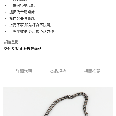
可提可掛雙功能,
街口支付
提把為金屬設計,
悠遊付
熱血又兼具質感,
上寬下窄,服貼杯身不脫落,
AFTEE先享後付
可壓平收納,外出攜帶超方便。
相關說明
【關於「AFTEE先享後付」】
銷售重點
ATM付款
AFTEE先享後付是「在收到商品之後才付款」的支付方式。 讓您購物簡單
便利好安心！
藍色監獄 正版授權商品
１．簡單：不需註冊會員、不需綁卡、不需儲值。
運送方式
２．便利：只要手機號碼，簡訊認證，即可結帳。
３．安心：先確認商品／服務後，再付款。
全家付款取貨
每筆NT$60，滿NT$499(含以上)免運費
詳細說明
商品規格
相關推薦
【「AFTEE先享後付」結帳流程】
１．於結帳方式選擇「AFTEE先享後付」後，將跳轉至「AFTEE先享後付」
付款後全家取貨
結帳頁面，進行簡訊認證並確認金額後，即可完成結帳。
２．訂單成立數日內，您將收到繳費通知簡訊。
每筆NT$60，滿NT$499(含以上)免運費
３．收到繳費通知簡訊後14天內，點擊此簡訊中的連結，可透過四大超商／
ATM／網路銀行／等多元方式進行付款，方視為交易完成。
7-11付款取貨
※ 請注意：結帳手續完成當下不需立刻繳費，但若您需要取消訂單，請聯絡
每筆NT$60，滿NT$499(含以上)免運費
購買商品的店家。未經商家同意取消之訂單仍視為有效，需透過AFTEE先享
後付繳納相關費用。
付款後7-11取貨
※ 交易是否成功請以「AFTEE先享後付 」之結帳頁面顯示為準，若有關於