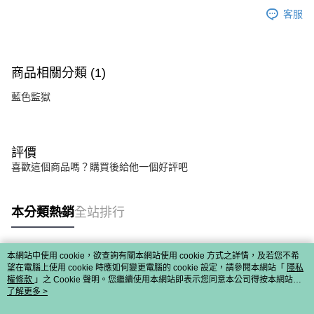
客服
商品相關分類 (1)
藍色監獄
評價
喜歡這個商品嗎？購買後給他一個好評吧
本分類熱銷
全站排行
本網站中使用 cookie，欲查詢有關本網站使用 cookie 方式之詳情，及若您不希
熱門標籤
望在電腦上使用 cookie 時應如何變更電腦的 cookie 設定，請參閱本網站「
隱私
權條款
」之 Cookie 聲明。您繼續使用本網站即表示您同意本公司得按本網站使
用條款之 Cookie 聲明使用 cookie。
了解更多 >