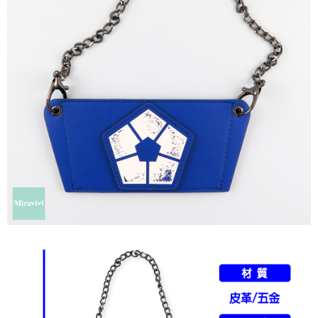
是否繳費成功／繳費後需取消欲退款等相關疑問，請聯繫「AFTEE先享後付
每筆NT$60，滿NT$499(含以上)免運費
客戶支援中心」
https://netprotections.freshdesk.com/support/home
宅配
【注意事項】
１．透過由恩沛科技股份有限公司提供之「AFTEE先享後付」服務完成之交
每筆NT$120，滿NT$499(含以上)免運費
易，需依本服務之必要範圍內提供個人資料，並將交易相關給付款項請求債
權轉讓予恩沛科技股份有限公司。
海外宅配
查看運費
２．關於個人資料處理事宜，請瀏覽以下網址：
https://aftee.tw/terms/#terms3
３．未成年的使用者請事先徵得法定代理人或監護人之同意方可使用
「AFTEE先享後付」，若未經同意申辦者引起之損失，本公司不負相關責
任。
４．使用「AFTEE先享後付」時，將依據個別帳號之用戶狀況，依本公司即
時審查核予不同之上限額度；若仍有額度不足之情形，本公司將視審查結果
請求用戶進行身份認證。
５．嚴禁一人註冊多個帳號或使用他人資訊註冊。若發現惡意使用之情形，
恩沛科技股份有限公司將有權停止該用戶之使用額度並採取法律行動。