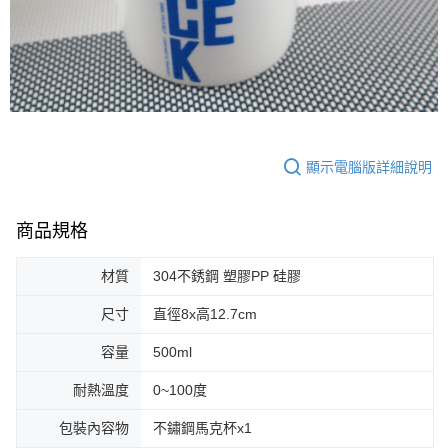
顯示電腦版詳細說明
商品規格
材質
304不銹鋼 塑膠PP 硅膠
尺寸
直徑8x高12.7cm
容量
500ml
耐熱溫度
0~100度
包裝內容物
不鏽鋼馬克杯x1