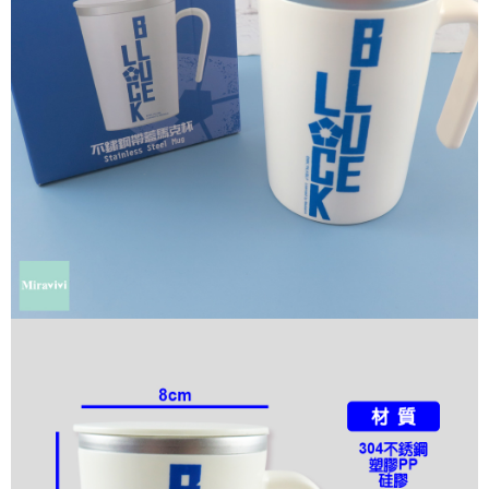
是否繳費成功／繳費後需取消欲退款等相關疑問，請聯繫「AFTEE先享後付
每筆NT$60，滿NT$499(含以上)免運費
客戶支援中心」
https://netprotections.freshdesk.com/support/home
宅配
【注意事項】
１．透過由恩沛科技股份有限公司提供之「AFTEE先享後付」服務完成之交
每筆NT$120，滿NT$499(含以上)免運費
易，需依本服務之必要範圍內提供個人資料，並將交易相關給付款項請求債
權轉讓予恩沛科技股份有限公司。
海外宅配
查看運費
２．關於個人資料處理事宜，請瀏覽以下網址：
https://aftee.tw/terms/#terms3
３．未成年的使用者請事先徵得法定代理人或監護人之同意方可使用
「AFTEE先享後付」，若未經同意申辦者引起之損失，本公司不負相關責
任。
４．使用「AFTEE先享後付」時，將依據個別帳號之用戶狀況，依本公司即
時審查核予不同之上限額度；若仍有額度不足之情形，本公司將視審查結果
請求用戶進行身份認證。
５．嚴禁一人註冊多個帳號或使用他人資訊註冊。若發現惡意使用之情形，
恩沛科技股份有限公司將有權停止該用戶之使用額度並採取法律行動。