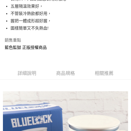
五層隔溫效果好，
街口支付
不管裝冷熱飲都好用，
悠遊付
握把一體成形超好握，
圖樣簡單又不失熱血!
AFTEE先享後付
相關說明
銷售重點
【關於「AFTEE先享後付」】
藍色監獄 正版授權商品
ATM付款
AFTEE先享後付是「在收到商品之後才付款」的支付方式。 讓您購物簡單
便利好安心！
１．簡單：不需註冊會員、不需綁卡、不需儲值。
運送方式
２．便利：只要手機號碼，簡訊認證，即可結帳。
３．安心：先確認商品／服務後，再付款。
全家付款取貨
詳細說明
商品規格
相關推薦
每筆NT$60，滿NT$499(含以上)免運費
【「AFTEE先享後付」結帳流程】
１．於結帳方式選擇「AFTEE先享後付」後，將跳轉至「AFTEE先享後付」
付款後全家取貨
結帳頁面，進行簡訊認證並確認金額後，即可完成結帳。
２．訂單成立數日內，您將收到繳費通知簡訊。
每筆NT$60，滿NT$499(含以上)免運費
３．收到繳費通知簡訊後14天內，點擊此簡訊中的連結，可透過四大超商／
ATM／網路銀行／等多元方式進行付款，方視為交易完成。
7-11付款取貨
※ 請注意：結帳手續完成當下不需立刻繳費，但若您需要取消訂單，請聯絡
每筆NT$60，滿NT$499(含以上)免運費
購買商品的店家。未經商家同意取消之訂單仍視為有效，需透過AFTEE先享
後付繳納相關費用。
付款後7-11取貨
※ 交易是否成功請以「AFTEE先享後付 」之結帳頁面顯示為準，若有關於