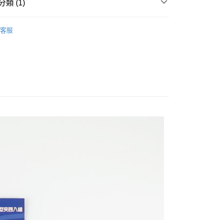
類 (1)
FTEE先享後付」】
先享後付是「在收到商品之後才付款」的支付方式。 讓您購物簡單
心！
客服
：不需註冊會員、不需綁卡、不需儲值。
：只要手機號碼，簡訊認證，即可結帳。
：先確認商品／服務後，再付款。
取貨
EE先享後付」結帳流程】
0，滿NT$499(含以上)免運費
方式選擇「AFTEE先享後付」後，將跳轉至「AFTEE先享後
頁面，進行簡訊認證並確認金額後，即可完成結帳。
家取貨
成立數日內，您將收到繳費通知簡訊。
費通知簡訊後14天內，點擊此簡訊中的連結，可透過四大超商
0，滿NT$499(含以上)免運費
網路銀行／等多元方式進行付款，方視為交易完成。
：結帳手續完成當下不需立刻繳費，但若您需要取消訂單，請聯
取貨
的店家。未經商家同意取消之訂單仍視為有效，需透過AFTEE
繳納相關費用。
0，滿NT$499(含以上)免運費
否成功請以「AFTEE先享後付 」之結帳頁面顯示為準，若有關於
功／繳費後需取消欲退款等相關疑問，請聯繫「AFTEE先享後
1取貨
援中心」
https://netprotections.freshdesk.com/support/home
0，滿NT$499(含以上)免運費
項】
恩沛科技股份有限公司提供之「AFTEE先享後付」服務完成之
依本服務之必要範圍內提供個人資料，並將交易相關給付款項請
20，滿NT$499(含以上)免運費
讓予恩沛科技股份有限公司。