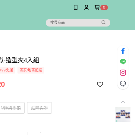
0
獄-造型夾4入組
499免運
國家/地區配送
20
V隊與馬狼
紅隊與冴