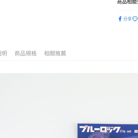
相關說明
商品相關分
【關於「A
ATM付款
AFTEE
藍色監獄
便利好安
分享
１．簡單
２．便利
運送方式
３．安心
全家付款
【「AFT
每筆NT$6
１．於結帳
說明
商品規格
相關推薦
付」結帳
付款後全
２．訂單
３．收到繳
每筆NT$6
／ATM／
※ 請注意
7-11付款
絡購買商品
先享後付
每筆NT$6
※ 交易是
是否繳費成
付款後7-1
付客戶支
每筆NT$6
【注意事
宅配
１．透過由
交易，需
每筆NT$1
求債權轉