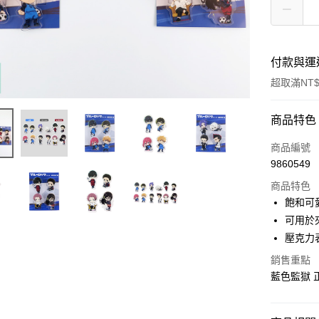
付款與運
超取滿NT$
付款方式
商品特色
信用卡一
商品編號
9860549
超商取貨
商品特色
LINE Pay
飽和可
可用於
Apple Pay
壓克力
街口支付
銷售重點
藍色監獄 
悠遊付
AFTEE先