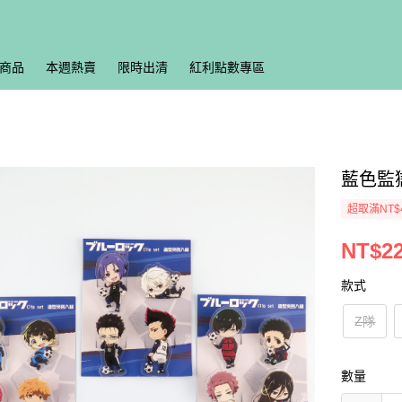
商品
本週熱賣
限時出清
紅利點數專區
藍色監
超取滿NT$
NT$2
款式
Z隊
數量