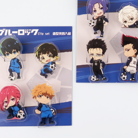
２．關於
海外宅配
https://aft
３．未成
「AFTE
任。
４．使用「
即時審查
結果請求
５．嚴禁
形，恩沛
動。