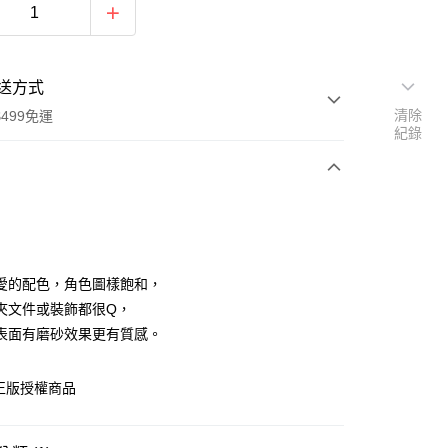
送方式
清除
499免運
紀錄
次付款
付款
愛的配色，角色圖樣飽和，
夾文件或裝飾都很Q，
表面有磨砂效果更有質感。
正版授權商品
享後付