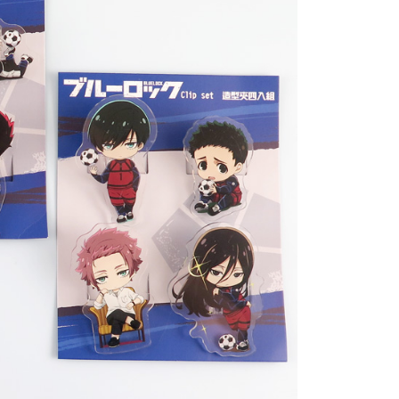
個人資料處理事宜，請瀏覽以下網址：
查看運費
ee.tw/terms/#terms3
年的使用者請事先徵得法定代理人或監護人之同意方可使用
E先享後付」，若未經同意申辦者引起之損失，本公司不負相關責
AFTEE先享後付」時，將依據個別帳號之用戶狀況，依本公司
核予不同之上限額度；若仍有額度不足之情形，本公司將視審查
用戶進行身份認證。
一人註冊多個帳號或使用他人資訊註冊。若發現惡意使用之情
科技股份有限公司將有權停止該用戶之使用額度並採取法律行