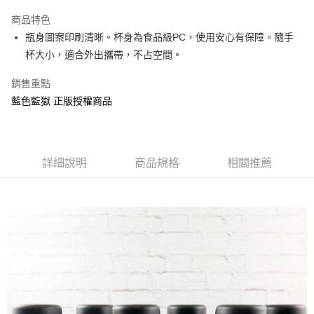
LINE Pay
商品特色
Apple Pay
瓶身圖案印刷清晰。杯身為食品級PC，使用安心有保障。隨手
杯大小，適合外出攜帶，不占空間。
街口支付
銷售重點
悠遊付
藍色監獄 正版授權商品
AFTEE先享後付
相關說明
【關於「AFTEE先享後付」】
ATM付款
AFTEE先享後付是「在收到商品之後才付款」的支付方式。 讓您購物簡單
詳細說明
商品規格
相關推薦
便利好安心！
１．簡單：不需註冊會員、不需綁卡、不需儲值。
運送方式
２．便利：只要手機號碼，簡訊認證，即可結帳。
３．安心：先確認商品／服務後，再付款。
全家付款取貨
每筆NT$60，滿NT$499(含以上)免運費
【「AFTEE先享後付」結帳流程】
１．於結帳方式選擇「AFTEE先享後付」後，將跳轉至「AFTEE先享後付」
付款後全家取貨
結帳頁面，進行簡訊認證並確認金額後，即可完成結帳。
２．訂單成立數日內，您將收到繳費通知簡訊。
每筆NT$60，滿NT$499(含以上)免運費
３．收到繳費通知簡訊後14天內，點擊此簡訊中的連結，可透過四大超商／
ATM／網路銀行／等多元方式進行付款，方視為交易完成。
7-11付款取貨
※ 請注意：結帳手續完成當下不需立刻繳費，但若您需要取消訂單，請聯絡