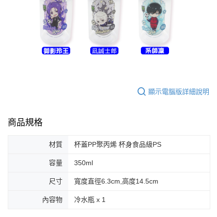
顯示電腦版詳細說明
商品規格
材質
杯蓋PP聚丙烯 杯身食品級PS
容量
350ml
尺寸
寬度直徑6.3cm,高度14.5cm
內容物
冷水瓶 x 1