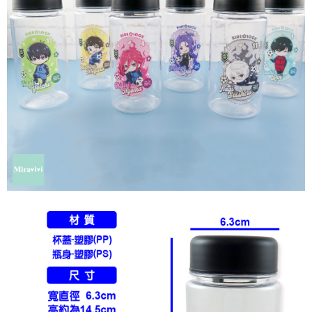
每筆NT$60，滿NT$499(含以上)免運費
購買商品的店家。未經商家同意取消之訂單仍視為有效，需透過AFTEE先享
後付繳納相關費用。
付款後7-11取貨
※ 交易是否成功請以「AFTEE先享後付 」之結帳頁面顯示為準，若有關於
是否繳費成功／繳費後需取消欲退款等相關疑問，請聯繫「AFTEE先享後付
每筆NT$60，滿NT$499(含以上)免運費
客戶支援中心」
https://netprotections.freshdesk.com/support/home
宅配
【注意事項】
１．透過由恩沛科技股份有限公司提供之「AFTEE先享後付」服務完成之交
每筆NT$120，滿NT$499(含以上)免運費
易，需依本服務之必要範圍內提供個人資料，並將交易相關給付款項請求債
權轉讓予恩沛科技股份有限公司。
海外宅配
查看運費
２．關於個人資料處理事宜，請瀏覽以下網址：
https://aftee.tw/terms/#terms3
３．未成年的使用者請事先徵得法定代理人或監護人之同意方可使用
「AFTEE先享後付」，若未經同意申辦者引起之損失，本公司不負相關責
任。
４．使用「AFTEE先享後付」時，將依據個別帳號之用戶狀況，依本公司即
時審查核予不同之上限額度；若仍有額度不足之情形，本公司將視審查結果
請求用戶進行身份認證。
５．嚴禁一人註冊多個帳號或使用他人資訊註冊。若發現惡意使用之情形，
恩沛科技股份有限公司將有權停止該用戶之使用額度並採取法律行動。