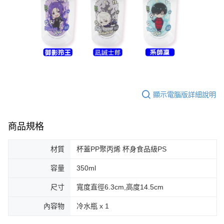
顯示電腦版詳細說明
商品規格
材質
杯蓋PP聚丙烯 杯身食品級PS
容量
350ml
尺寸
寬度直徑6.3cm,高度14.5cm
內容物
冷水瓶 x 1