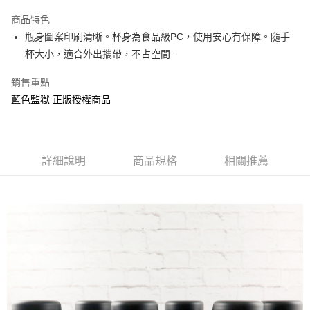
LINE Pay
商品特色
Apple Pay
瓶身圖案印刷清晰。杯身為食品級PC，使用安心有保障。隨手
杯大小，適合外出攜帶，不占空間。
街口支付
銷售重點
悠遊付
藍色監獄 正版授權商品
AFTEE先享後付
相關說明
【關於「AFTEE先享後付」】
ATM付款
AFTEE先享後付是「在收到商品之後才付款」的支付方式。 讓您購物簡單
詳細說明
商品規格
相關推薦
便利好安心！
１．簡單：不需註冊會員、不需綁卡、不需儲值。
運送方式
２．便利：只要手機號碼，簡訊認證，即可結帳。
３．安心：先確認商品／服務後，再付款。
全家付款取貨
每筆NT$60，滿NT$499(含以上)免運費
【「AFTEE先享後付」結帳流程】
１．於結帳方式選擇「AFTEE先享後付」後，將跳轉至「AFTEE先享後付」
付款後全家取貨
結帳頁面，進行簡訊認證並確認金額後，即可完成結帳。
２．訂單成立數日內，您將收到繳費通知簡訊。
每筆NT$60，滿NT$499(含以上)免運費
３．收到繳費通知簡訊後14天內，點擊此簡訊中的連結，可透過四大超商／
ATM／網路銀行／等多元方式進行付款，方視為交易完成。
7-11付款取貨
※ 請注意：結帳手續完成當下不需立刻繳費，但若您需要取消訂單，請聯絡