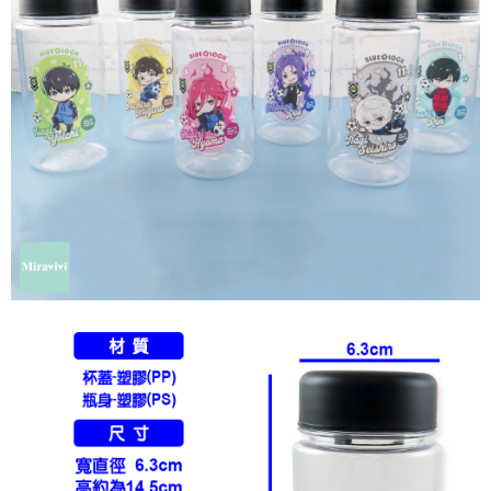
每筆NT$60，滿NT$499(含以上)免運費
購買商品的店家。未經商家同意取消之訂單仍視為有效，需透過AFTEE先享
後付繳納相關費用。
付款後7-11取貨
※ 交易是否成功請以「AFTEE先享後付 」之結帳頁面顯示為準，若有關於
是否繳費成功／繳費後需取消欲退款等相關疑問，請聯繫「AFTEE先享後付
每筆NT$60，滿NT$499(含以上)免運費
客戶支援中心」
https://netprotections.freshdesk.com/support/home
宅配
【注意事項】
１．透過由恩沛科技股份有限公司提供之「AFTEE先享後付」服務完成之交
每筆NT$120，滿NT$499(含以上)免運費
易，需依本服務之必要範圍內提供個人資料，並將交易相關給付款項請求債
權轉讓予恩沛科技股份有限公司。
海外宅配
查看運費
２．關於個人資料處理事宜，請瀏覽以下網址：
https://aftee.tw/terms/#terms3
３．未成年的使用者請事先徵得法定代理人或監護人之同意方可使用
「AFTEE先享後付」，若未經同意申辦者引起之損失，本公司不負相關責
任。
４．使用「AFTEE先享後付」時，將依據個別帳號之用戶狀況，依本公司即
時審查核予不同之上限額度；若仍有額度不足之情形，本公司將視審查結果
請求用戶進行身份認證。
５．嚴禁一人註冊多個帳號或使用他人資訊註冊。若發現惡意使用之情形，
恩沛科技股份有限公司將有權停止該用戶之使用額度並採取法律行動。