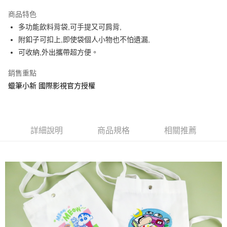
LINE Pay
商品特色
Apple Pay
多功能飲料背袋,可手提又可肩背,
附釦子可扣上,即使袋個人小物也不怕遺漏,
街口支付
可收納,外出攜帶超方便。
悠遊付
銷售重點
AFTEE先享後付
蠟筆小新 國際影視官方授權
相關說明
【關於「AFTEE先享後付」】
ATM付款
AFTEE先享後付是「在收到商品之後才付款」的支付方式。 讓您購物簡單
便利好安心！
詳細說明
商品規格
相關推薦
１．簡單：不需註冊會員、不需綁卡、不需儲值。
運送方式
２．便利：只要手機號碼，簡訊認證，即可結帳。
３．安心：先確認商品／服務後，再付款。
全家付款取貨
每筆NT$60，滿NT$499(含以上)免運費
【「AFTEE先享後付」結帳流程】
１．於結帳方式選擇「AFTEE先享後付」後，將跳轉至「AFTEE先享後付」
付款後全家取貨
結帳頁面，進行簡訊認證並確認金額後，即可完成結帳。
２．訂單成立數日內，您將收到繳費通知簡訊。
每筆NT$60，滿NT$499(含以上)免運費
３．收到繳費通知簡訊後14天內，點擊此簡訊中的連結，可透過四大超商／
ATM／網路銀行／等多元方式進行付款，方視為交易完成。
7-11付款取貨
※ 請注意：結帳手續完成當下不需立刻繳費，但若您需要取消訂單，請聯絡