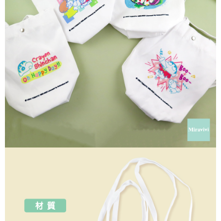
每筆NT$60，滿NT$499(含以上)免運費
購買商品的店家。未經商家同意取消之訂單仍視為有效，需透過AFTEE先享
後付繳納相關費用。
付款後7-11取貨
※ 交易是否成功請以「AFTEE先享後付 」之結帳頁面顯示為準，若有關於
是否繳費成功／繳費後需取消欲退款等相關疑問，請聯繫「AFTEE先享後付
每筆NT$60，滿NT$499(含以上)免運費
客戶支援中心」
https://netprotections.freshdesk.com/support/home
宅配
【注意事項】
１．透過由恩沛科技股份有限公司提供之「AFTEE先享後付」服務完成之交
每筆NT$120，滿NT$499(含以上)免運費
易，需依本服務之必要範圍內提供個人資料，並將交易相關給付款項請求債
權轉讓予恩沛科技股份有限公司。
海外宅配
查看運費
２．關於個人資料處理事宜，請瀏覽以下網址：
https://aftee.tw/terms/#terms3
３．未成年的使用者請事先徵得法定代理人或監護人之同意方可使用
「AFTEE先享後付」，若未經同意申辦者引起之損失，本公司不負相關責
任。
４．使用「AFTEE先享後付」時，將依據個別帳號之用戶狀況，依本公司即
時審查核予不同之上限額度；若仍有額度不足之情形，本公司將視審查結果
請求用戶進行身份認證。
５．嚴禁一人註冊多個帳號或使用他人資訊註冊。若發現惡意使用之情形，
恩沛科技股份有限公司將有權停止該用戶之使用額度並採取法律行動。