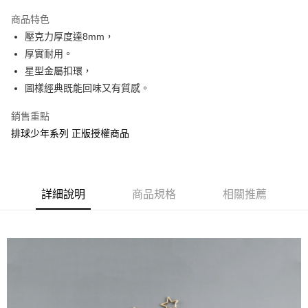
LINE Pay
商品特色
Apple Pay
壓克力厚度達8mm，
厚實耐用。
街口支付
星型金屬扣環，
悠遊付
圖樣經典既能回味又有質感。
AFTEE先享後付
銷售重點
相關說明
排球少年系列 正版授權商品
【關於「AFTEE先享後付」】
ATM付款
AFTEE先享後付是「在收到商品之後才付款」的支付方式。 讓您購物簡單
便利好安心！
１．簡單：不需註冊會員、不需綁卡、不需儲值。
運送方式
２．便利：只要手機號碼，簡訊認證，即可結帳。
詳細說明
商品規格
相關推薦
３．安心：先確認商品／服務後，再付款。
全家付款取貨
每筆NT$60，滿NT$499(含以上)免運費
【「AFTEE先享後付」結帳流程】
１．於結帳方式選擇「AFTEE先享後付」後，將跳轉至「AFTEE先享後付」
付款後全家取貨
結帳頁面，進行簡訊認證並確認金額後，即可完成結帳。
２．訂單成立數日內，您將收到繳費通知簡訊。
每筆NT$60，滿NT$499(含以上)免運費
３．收到繳費通知簡訊後14天內，點擊此簡訊中的連結，可透過四大超商／
ATM／網路銀行／等多元方式進行付款，方視為交易完成。
7-11付款取貨
※ 請注意：結帳手續完成當下不需立刻繳費，但若您需要取消訂單，請聯絡