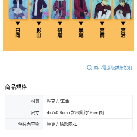
顯示電腦版詳細說明
商品規格
材質
壓克力/五金
尺寸
4x7x0.8cm (含吊飾約16cm長)
包裝內容物
壓克力鑰匙圈x1