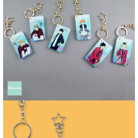
每筆NT$60，滿NT$499(含以上)免運費
購買商品的店家。未經商家同意取消之訂單仍視為有效，需透過AFTEE先享
後付繳納相關費用。
付款後7-11取貨
※ 交易是否成功請以「AFTEE先享後付 」之結帳頁面顯示為準，若有關於
是否繳費成功／繳費後需取消欲退款等相關疑問，請聯繫「AFTEE先享後付
每筆NT$60，滿NT$499(含以上)免運費
客戶支援中心」
https://netprotections.freshdesk.com/support/home
宅配
【注意事項】
１．透過由恩沛科技股份有限公司提供之「AFTEE先享後付」服務完成之交
每筆NT$120，滿NT$499(含以上)免運費
易，需依本服務之必要範圍內提供個人資料，並將交易相關給付款項請求債
權轉讓予恩沛科技股份有限公司。
海外宅配
查看運費
２．關於個人資料處理事宜，請瀏覽以下網址：
https://aftee.tw/terms/#terms3
３．未成年的使用者請事先徵得法定代理人或監護人之同意方可使用
「AFTEE先享後付」，若未經同意申辦者引起之損失，本公司不負相關責
任。
４．使用「AFTEE先享後付」時，將依據個別帳號之用戶狀況，依本公司即
時審查核予不同之上限額度；若仍有額度不足之情形，本公司將視審查結果
請求用戶進行身份認證。
５．嚴禁一人註冊多個帳號或使用他人資訊註冊。若發現惡意使用之情形，
恩沛科技股份有限公司將有權停止該用戶之使用額度並採取法律行動。